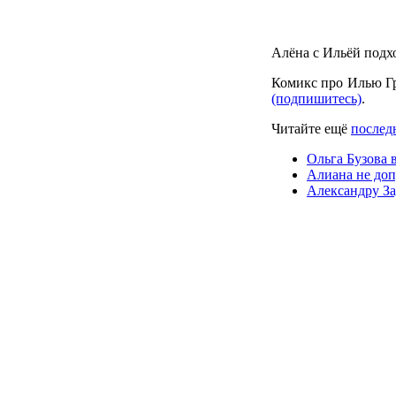
Алёна с Ильёй подх
Комикс про Илью Г
(подпишитесь)
.
Читайте ещё
последн
Ольга Бузова 
Алиана не доп
Александру За