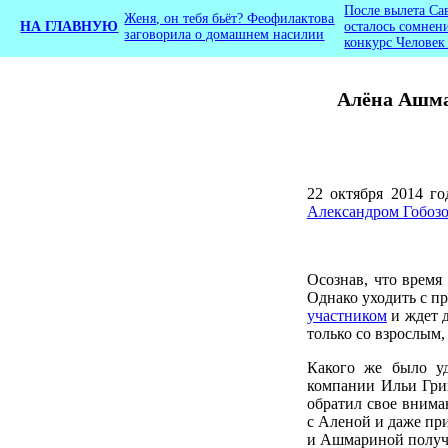
После вылета Са
Женя, он тебя бьёт? Феофилактова
НА ГЛАВНУЮ
осталось сомнен
заговорила о домашнем насилии
конкурс Человек
Алёна Ашма
22 октября 2014 го
Александром Гобоз
Осознав, что время
Однако уходить с пр
участником
и ждет д
только со взрослым
Какого же было уд
компании Ильи Гри
обратил свое внима
с Аленой и даже пр
и Ашмариной получит