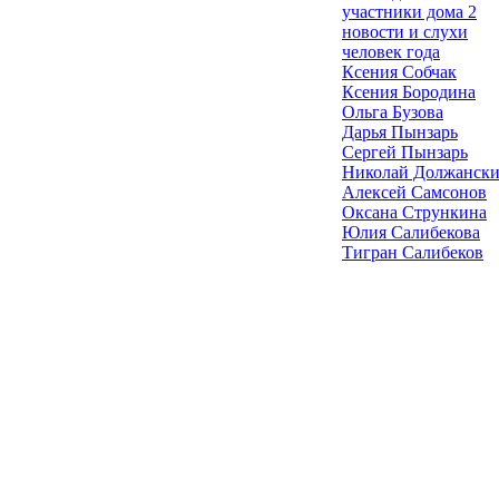
участники дома 2
новости и слухи
человек года
Ксения Собчак
Ксения Бородина
Ольга Бузова
Дарья Пынзарь
Сергей Пынзарь
Николай Должанск
Алексей Самсонов
Оксана Стрункина
Юлия Салибекова
Тигран Салибеков