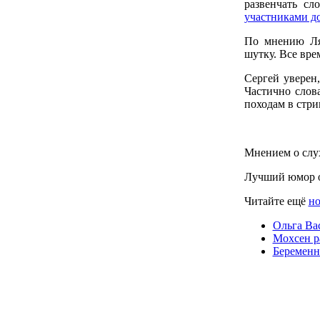
развенчать сл
участниками д
По мнению Ляп
шутку. Все вре
Сергей уверен,
Частично слов
походам в стри
Мнением о слух
Лучший юмор о
Читайте ещё
но
Ольга Ва
Мохсен ра
Беременн