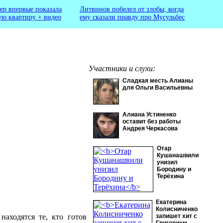
ер впервые показала
Литвинов побелел от злобы, когда
ую квартиру + видео
ему сказали правду про Мусульбес
Участники и слухи:
Сладкая месть Алианы
для Ольги Васильевны
Алиана Устиненко
оставит без работы
Андрея Черкасова
Отар
Кушанашвили
унизил
Бородину и
Терёхина
Екатерина
Колисниченко
находятся те, кто готов
запишет хит с