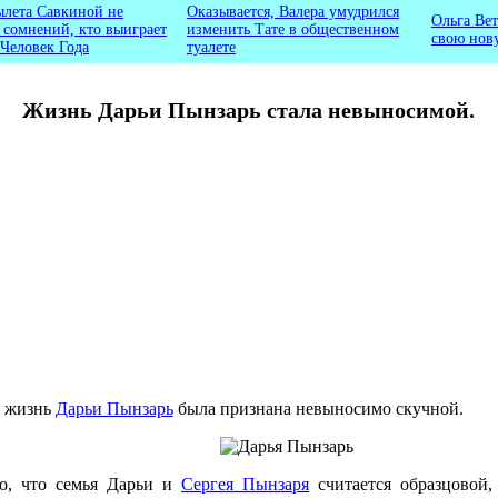
ылета Савкиной не
Оказывается, Валера умудрился
Ольга Вет
ь сомнений, кто выиграет
изменить Тате в общественном
свою нов
 Человек Года
туалете
Жизнь Дарьи Пынзарь стала невыносимой.
а жизнь
Дарьи Пынзарь
была признана невыносимо скучной.
о, что семья Дарьи и
Сергея Пынзаря
считается образцовой, 