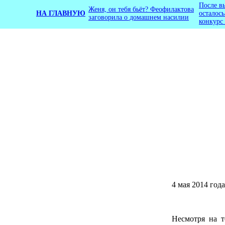
После в
Женя, он тебя бьёт? Феофилактова
НА ГЛАВНУЮ
осталос
заговорила о домашнем насилии
конкурс
4 мая 2014 год
Несмотря на т