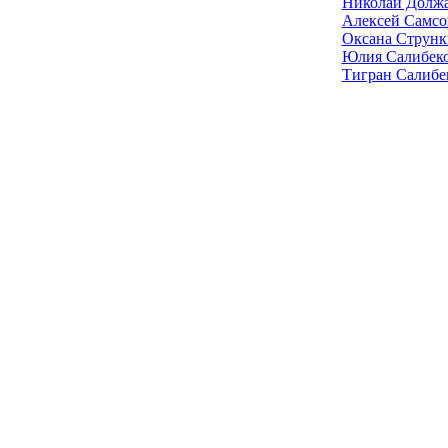
Николай Долж
Алексей Самсо
Оксана Струнк
Юлия Салибек
Тигран Салибе