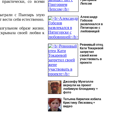
Григорием
 практически, со всеми
Лепсом
сыграли с Пынзарь злую
Александр
 вести себя естественно.
Гобозов
развлекался в
азгульном образе жизни.
Пятигорске с
любовницей
 скрывала своей любви к
Ревнивый отец
Кати Токаревой
запретил
своей жене
участвовать в
проекте
Джозефу Мунголле
вернули на проект
любимую блондинку +
фото
Татьяна Кирилюк избила
Кристину Лясковец +
видео