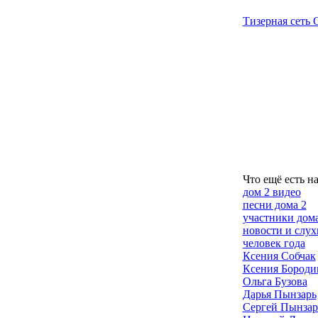
Тизерная сеть G
Что ещё есть н
дом 2 видео
песни дома 2
участники дома
новости и слух
человек года
Ксения Собчак
Ксения Бороди
Ольга Бузова
Дарья Пынзарь
Сергей Пынзар