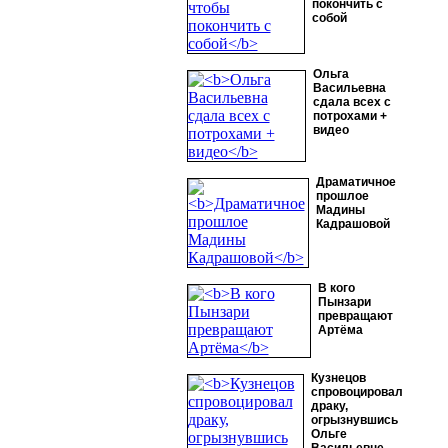
покончить с
собой
Ольга
Васильевна
сдала всех с
потрохами +
видео
Драматичное
прошлое
Мадины
Кадрашовой
В кого
Пынзари
превращают
Артёма
Кузнецов
спровоцировал
драку,
огрызнувшись
Ольге