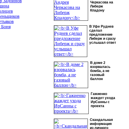
р Задойнов
Черкасова на
шина
Либерж
Кпадону
олнцев
еньщиков
етьяков
 Боня
В Уфе Руднев
сделал
предложение
Либерж и сразу
услышал ответ
В доме 2
взорвалась
бомба, а не
газовый
баллон
Гажиенко
жаждет ухода
ИрСанны с
проекта
Скандальная
информация
из личного