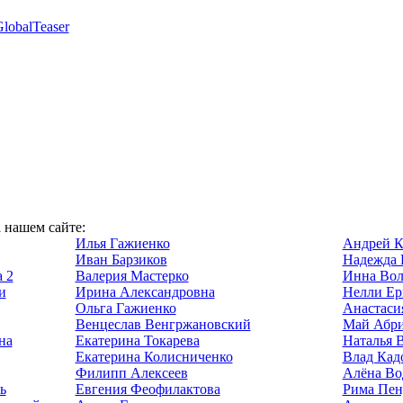
lobalTeaser
а нашем сайте:
Илья Гажиенко
Андрей К
Иван Барзиков
Надежда 
 2
Валерия Мастерко
Инна Вол
и
Ирина Александровна
Нелли Ер
Ольга Гажиенко
Анастаси
Венцеслав Венгржановский
Май Абри
на
Екатерина Токарева
Наталья 
Екатерина Колисниченко
Влад Кад
Филипп Алексеев
Алёна Во
ь
Евгения Феофилактова
Рима Пен