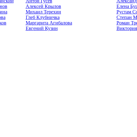
анский
Антон Гусев
Александ
нов
Алексей Крылов
Елена Бу
ина
Михаил Терехин
Рустам С
ова
Глеб Клубничка
Степан М
ков
Маргарита Агибалова
Роман Тр
Евгений Кузин
Виктория