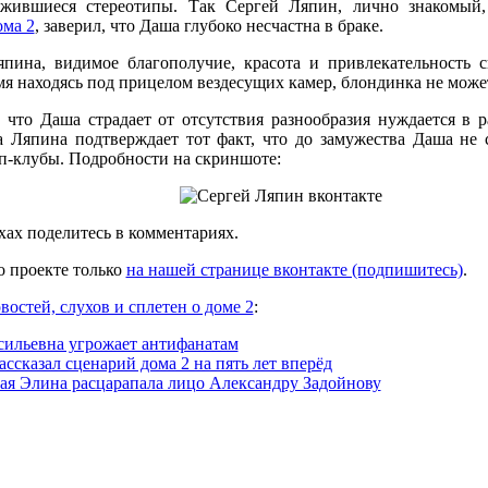
ожившиеся стереотипы. Так Сергей Ляпин, лично знакомый,
ома 2
, заверил, что Даша глубоко несчастна в браке.
ина, видимое благополучие, красота и привлекательность 
мя находясь под прицелом вездесущих камер, блондинка не может
 что Даша страдает от отсутствия разнообразия нуждается в р
а Ляпина подтверждает тот факт, что до замужества Даша не
п-клубы. Подробности на скриншоте:
ах поделитесь в комментариях.
 проекте только
на нашей странице вконтакте (подпишитесь)
.
востей, слухов и сплетен о доме 2
:
сильевна угрожает антифанатам
ссказал сценарий дома 2 на пять лет вперёд
ая Элина расцарапала лицо Александру Задойнову