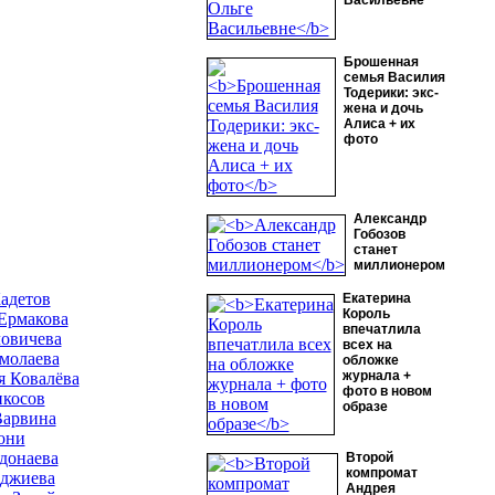
Васильевне
Брошенная
семья Василия
Тодерики: экс-
жена и дочь
Алиса + их
фото
Александр
Гобозов
станет
миллионером
адетов
Екатерина
Король
Ермакова
впечатлила
овичева
всех на
молаева
обложке
журнала +
я Ковалёва
фото в новом
косов
образе
Варвина
они
донаева
Второй
компромат
джиева
Андрея