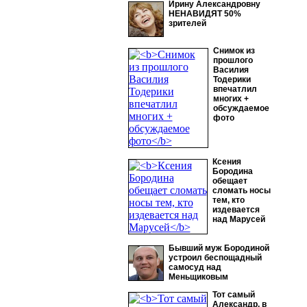
Ирину Александровну
НЕНАВИДЯТ 50%
зрителей
Снимок из
прошлого
Василия
Тодерики
впечатлил
многих +
обсуждаемое
фото
Ксения
Бородина
обещает
сломать носы
тем, кто
издевается
над Марусей
Бывший муж Бородиной
устроил беспощадный
самосуд над
Меньщиковым
Тот самый
Александр, в