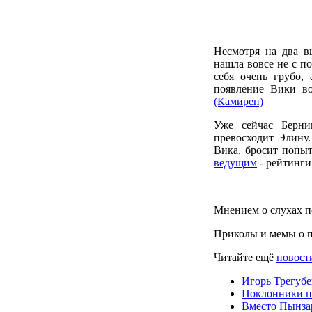
Несмотря на два в
нашла вовсе не с п
себя очень грубо,
появление Вики в
(Камирен)
Уже сейчас Берни
превосходит Элину.
Вика, бросит попыт
ведущим
- рейтинги
Мнением о слухах п
Приколы и мемы о п
Читайте ещё
новост
Игорь Трегубе
Поклонники пе
Вместо Пынзар