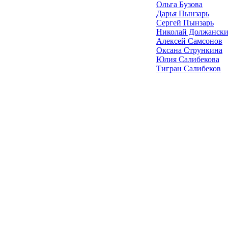
Ольга Бузова
Дарья Пынзарь
Сергей Пынзарь
Николай Должанск
Алексей Самсонов
Оксана Стрункина
Юлия Салибекова
Тигран Салибеков