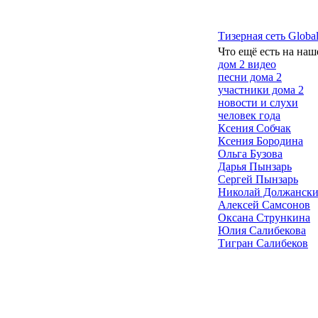
Тизерная сеть Global
Что ещё есть на наш
дом 2 видео
песни дома 2
участники дома 2
новости и слухи
человек года
Ксения Собчак
Ксения Бородина
Ольга Бузова
Дарья Пынзарь
Сергей Пынзарь
Николай Должанск
Алексей Самсонов
Оксана Стрункина
Юлия Салибекова
Тигран Салибеков