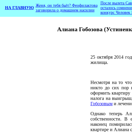
После вылета Са
Женя, он тебя бьёт? Феофилактова
НА ГЛАВНУЮ
осталось сомнени
заговорила о домашнем насилии
конкурс Человек 
Алиана Гобозова (Устинен
25 октября 2014 го
жилища.
Несмотря на то что
никто до сих пор 
оформить квартиру 
налога на выигрыш,
Гобозовым
и лечени
Однако теперь Ал
собственности. В 
наконец помирилас
квартире и Алиана с