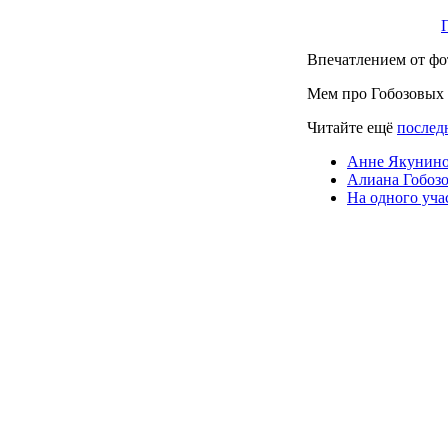
Впечатлением от фо
Мем про Гобозовых
Читайте ещё
последн
Анне Якунино
Алиана Гобозо
На одного уча