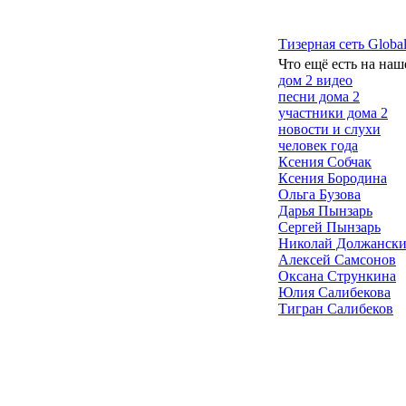
Тизерная сеть Global
Что ещё есть на наш
дом 2 видео
песни дома 2
участники дома 2
новости и слухи
человек года
Ксения Собчак
Ксения Бородина
Ольга Бузова
Дарья Пынзарь
Сергей Пынзарь
Николай Должанск
Алексей Самсонов
Оксана Стрункина
Юлия Салибекова
Тигран Салибеков