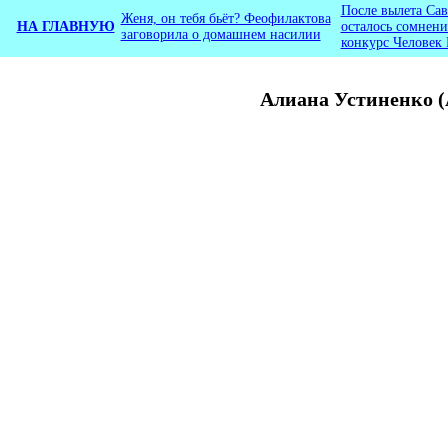
После вылета Са
Женя, он тебя бьёт? Феофилактова
НА ГЛАВНУЮ
осталось сомнени
заговорила о домашнем насилии
конкурс Человек 
Алиана Устиненко (