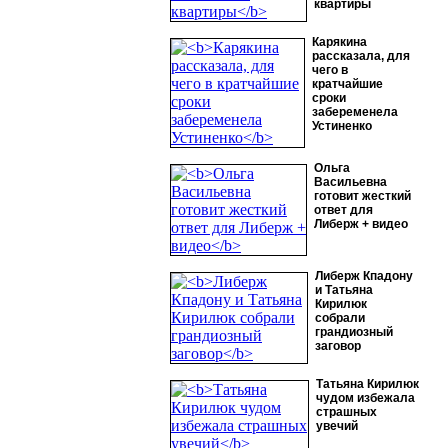
квартиры
Карякина
рассказала, для
чего в
кратчайшие
сроки
забеременела
Устиненко
Ольга
Васильевна
готовит жесткий
ответ для
Либерж + видео
Либерж Кпадону
и Татьяна
Кирилюк
собрали
грандиозный
заговор
Татьяна Кирилюк
чудом избежала
страшных
увечий