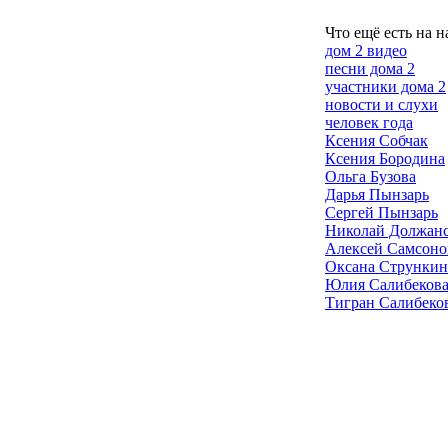
Что ещё есть на н
дом 2 видео
песни дома 2
участники дома 2
новости и слухи
человек года
Ксения Собчак
Ксения Бородина
Ольга Бузова
Дарья Пынзарь
Сергей Пынзарь
Николай Должан
Алексей Самсоно
Оксана Стрункин
Юлия Салибеков
Тигран Салибеко