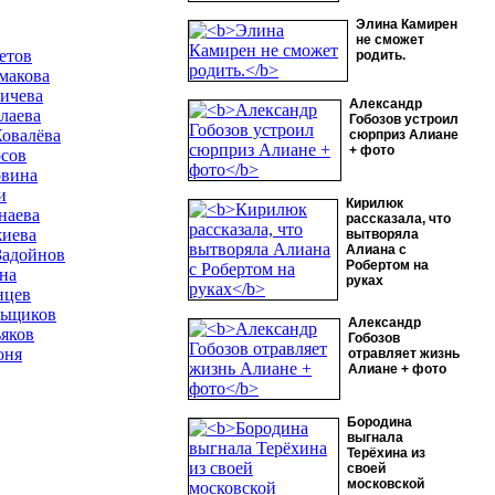
Элина Камирен
не сможет
етов
родить.
макова
ичева
Александр
лаева
Гобозов устроил
Ковалёва
сюрприз Алиане
+ фото
сов
рвина
и
Кирилюк
наева
рассказала, что
иева
вытворяла
Алиана с
Задойнов
Робертом на
на
руках
нцев
ньщиков
Александр
ьяков
Гобозов
оня
отравляет жизнь
Алиане + фото
Бородина
выгнала
Терёхина из
своей
московской