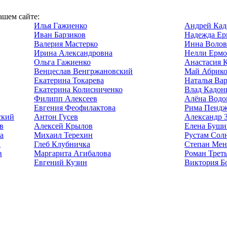
ашем сайте:
Илья Гажиенко
Андрей Кад
Иван Барзиков
Надежда Ер
Валерия Мастерко
Инна Волов
Ирина Александровна
Нелли Ермо
Ольга Гажиенко
Анастасия 
Венцеслав Венгржановский
Май Абрико
Екатерина Токарева
Наталья Ва
Екатерина Колисниченко
Влад Кадон
Филипп Алексеев
Алёна Водо
Евгения Феофилактова
Рима Пендж
ский
Антон Гусев
Александр 
в
Алексей Крылов
Елена Буши
а
Михаил Терехин
Рустам Сол
а
Глеб Клубничка
Степан Ме
в
Маргарита Агибалова
Роман Трет
Евгений Кузин
Виктория Б