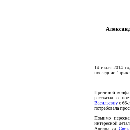
Александ
14 июля 2014 г
последние "прик
Причиной конфли
рассказал о по
Васильевну
с 66-
потребовала прос
Помимо переска
интересной детал
Алиана со
Свет