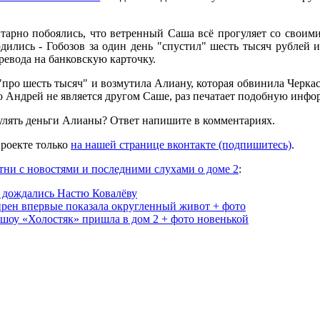
арно побоялись, что ветренный Саша всё прогуляет со своими
дились - Гобозов за один день "спустил" шесть тысяч рублей и
еревода на банковскую карточку.
про шесть тысяч" и возмутила Алиану, которая обвинила Черкас
то Андрей не является другом Саше, раз печатает подобную инф
улять деньги Алианы? Ответ напишите в комментариях.
роекте только
на нашей странице вконтакте (подпишитесь)
.
тни с новостями и последними слухами о доме 2
:
 дождались Настю Ковалёву
рен впервые показала округленный живот + фото
 шоу «Холостяк» пришла в дом 2 + фото новенькой