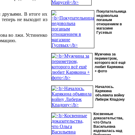
Покупательница
 друзьями. В итоге их
недовольна
 теперь не выходит из
поганым
отношением в
магазине
Гусевых
ова во лжи. Устиненко
ормацию.
Мужчина за
периметром,
которого всё ещё
любит Карякина
+ фото
Началось.
Карякина
объявила войну
Либерж Кпадону
Косвенные
доказательства,
что Ольга
Васильевна
издевалась над