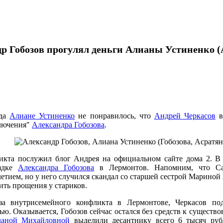
р Гобозов прогулял деньги Алианы Устиненко (
ода
Алиане Устиненко
не понравилось, что
Андрей Черкасов
в
лючения"
Александра Гобозова
.
кта послужил блог Андрея на официальном сайте дома 2. В 
ездке
Александра Гобозова
в Лермонтов. Напомним, что С
летием, но у него случился скандал со старшей сестрой Мариной
ить прощения у стариков.
за внутрисемейного конфликта в Лермонтове, Черкасов по
ью. Оказывается, Гобозов сейчас остался без средств к существо
ланой Михайловной
выделили десантнику всего 6 тысяч руб