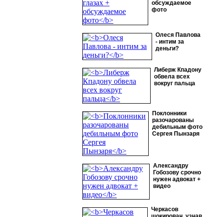
обсуждаемое
фото
Олеся Павлова
- интим за
деньги?
Либерж Кпадону
обвела всех
вокруг пальца
Поклонники
разочарованы
дебильным фото
Сергея Пынзаря
Александру
Гобозову срочно
нужен адвокат +
видео
Черкасов
шокирован, узнав