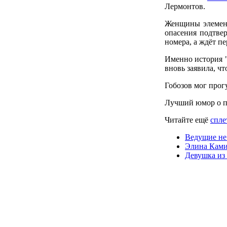
Лермонтов.
Женщины элемент
опасения подтвер
номера, а ждёт п
Именно история "
вновь заявила, ч
Гобозов мог прог
Лучший юмор о п
Читайте ещё
спле
Ведущие не
Элина Ками
Девушка из