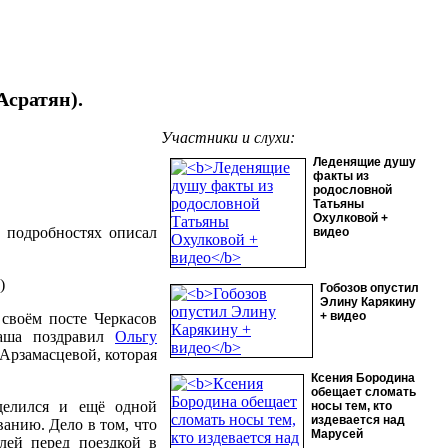
Асратян).
Участники и слухи:
Леденящие душу
факты из
родословной
Татьяны
Охулковой +
 подробностях описал
видео
Гобозов опустил
Элину Карякину
+ видео
своём посте Черкасов
аша поздравил
Ольгу
 Арзамасцевой, которая
Ксения Бородина
обещает сломать
делился и ещё одной
носы тем, кто
издевается над
ванию. Дело в том, что
Марусей
лей перед поездкой в