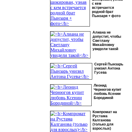
с кем
встречается
родной брат
Пынзаря + фото
Алиана не
допустит, чтобы
Светлану
Михайловну
увидели такой
Сергей Пынзарь
унизил Антона
Гусева
Леонид
Чернюгов купит
любовь Ксении
Бородиной
Компромат на
Рустама
Калганова
(только для
взрослых)