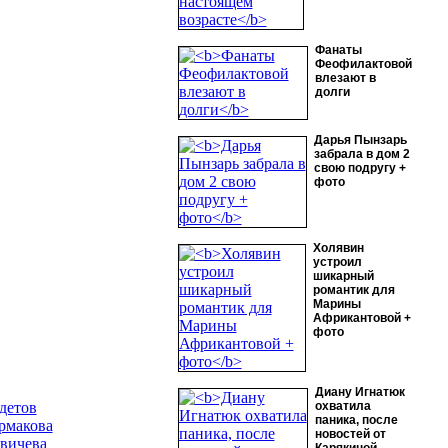
Фанаты
Феофилактовой
влезают в
долги
Дарья Пынзарь
забрала в дом 2
свою подругу +
фото
Холявин
устроил
шикарный
романтик для
Марины
Африкантовой +
фото
Диану Игнатюк
детов
охватила
паника, после
рмакова
новостей от
вичева