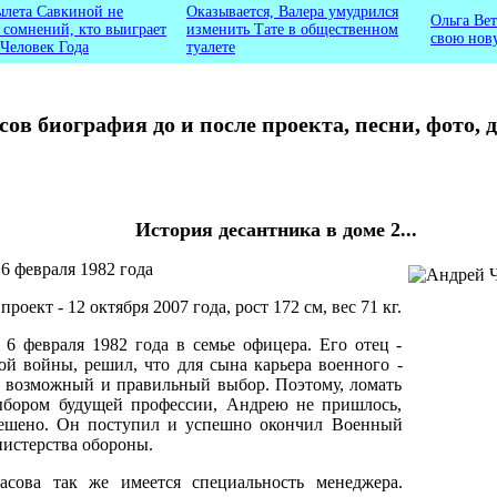
ылета Савкиной не
Оказывается, Валера умудрился
Ольга Вет
ь сомнений, кто выиграет
изменить Тате в общественном
свою нов
 Человек Года
туалете
ов биография до и после проекта, песни, фото, 
История десантника в доме 2...
 6 февраля 1982 года
проект - 12 октября 2007 года, рост 172 см, вес 71 кг.
 6 февраля 1982 года в семье офицера. Его отец -
ой войны, решил, что для сына карьера военного -
о возможный и правильный выбор. Поэтому, ломать
ыбором будущей профессии, Андрею не пришлось,
ешено. Он поступил и успешно окончил Военный
истерства обороны.
сова так же имеется специальность менеджера.