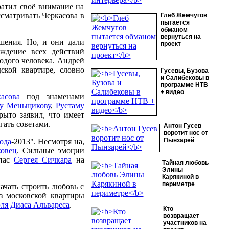
ратил своё внимание на
ссматривать Черкасова в
Глеб Жемчугов
пытается
обманом
вернуться на
шения. Но, и они дали
проект
ждение всех действий
одого человека. Андрей
ской квартире, словно
Гусевы, Бузова
и Салибековы в
программе НТВ
+ видео
асова
под знаменами
у Меньщикову
,
Рустаму
рыто заявил, что имеет
гать советами.
Антон Гусев
воротит нос от
Пынзарей
ода
-2013". Несмотря на,
ковец
. Сильные эмоции
спас
Сергея Сичкара
на
Тайная любовь
Элины
Карякиной в
периметре
начать строить любовь с
из московской квартиры
ля Диаса Альвареса
.
Кто
возвращает
участников на