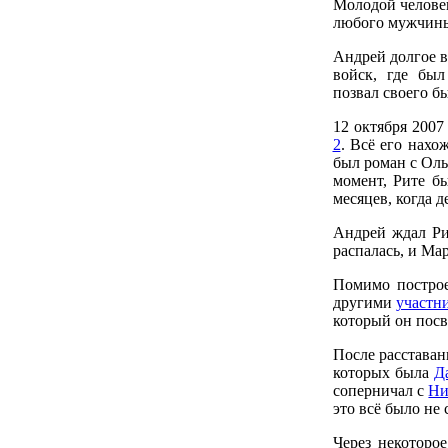
Молодой человек
любого мужчин
Андрей долгое 
войск, где бы
позвал своего б
12 октября 2007
2
. Всё его нахо
был роман с Оль
момент, Рите б
месяцев, когда 
Андрей ждал Рит
распалась, и Ма
Помимо построе
другими
участн
который он посв
После расставан
которых была
Д
соперничал с
Ни
это всё было не 
Через некоторо