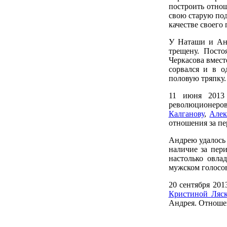
построить отнош
свою старую по
качестве своего 
У Наташи и Анд
трещену. Пост
Черкасова вмест
сорвался и в о
половую тряпку.
11 июня 2013 
революционеров
Калганову
,
Алек
отношения за п
Андрею удалось с
наличие за пер
настолько овла
мужском голосов
20 сентября 201
Кристиной Ляск
Андрея. Отноше