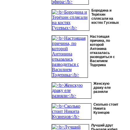
Бородина и
Терёхин
сплясали на
костях Гусевых
Настоящая
причина, по
которой
Антонина
отказалась
разводиться с
Василием
Тодерика
Женскую
драку еле
разняли
Сколько стоит
Никита
Кузнецов
Лучший друг
Пынзаря избил