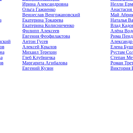
Ирина Александровна
Нелли Ерм
Ольга Гажиенко
Анастасия
Венцеслав Венгржановский
Май Абрик
а
Екатерина Токарева
Наталья В
Екатерина Колисниченко
Влад Кадо
Филипп Алексеев
Алёна Вод
Евгения Феофилактова
Рима Пенд
нский
Антон Гусев
Александр
ов
Алексей Крылов
Елена Буш
на
Михаил Терехин
Рустам Со
ва
Глеб Клубничка
Степан Ме
ов
Маргарита Агибалова
Роман Тре
Евгений Кузин
Виктория 