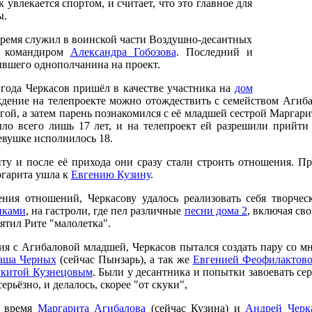
 увлекается спортом, и считает, что это главное для
ы.
время служил в воинской части Воздушно-десантных
л командиром
Александра Гобозова
. Последний и
ывшего однополчанина на проект.
 года Черкасов пришёл в качестве участника на
дом
ждение на телепроекте можно отождествить с семейством Агиба
гой, а затем парень познакомился с её младшей сестрой Маргар
ыло всего лишь 17 лет, и на телепроект ей разрешили прийти
девушке исполнилось 18.
у и после её прихода они сразу стали строить отношения. Пр
ргарита ушла к
Евгению Кузину
.
ния отношений, Черкасову удалось реализовать себя творчес
иками
, на гастроли, где пел различные
песни дома 2
, включая св
ятил Рите "малолетка".
ия с Агибаловой младшей, Черкасов пытался создать пару со м
аша Черных
(сейчас Пынзарь), а так же
Евгенией Феофилактов
китой Кузнецовым
. Были у десантника и попытки завоевать се
серьёзно, и делалось, скорее "от скуки",
е время
Маргарита Агибалова
(сейчас Кузина) и
Андрей Черк