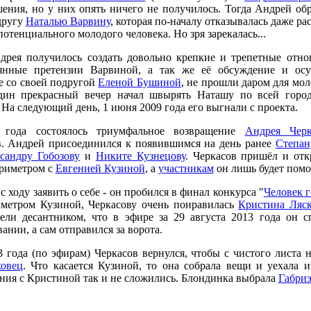
ения, но у них опять ничего не получилось. Тогда Андрей об
другу
Наталью Варвину
, которая по-началу отказывалась даже ра
потенциального молодого человека. Но зря зарекалась...
рея получилось создать довольно крепкие и трепетные отно
оянные претензии Варвиной, а так же её обсуждение и осу
е со своей подругой
Еленой Бушиной
, не прошли даром для мол
дин прекрасный вечер начал швырять Наташу по всей город
 На следующий день, 1 июня 2009 года его выгнали с проекта.
года состоялось триумфальное возвращение
Андрея Черк
. Андрей присоединился к появившимся на день ранее
Степан
сандру Гобозову
и
Никите Кузнецову
. Черкасов пришёл и отк
ериметром с
Евгенией Кузиной
, а
участникам
он лишь будет помо
 ходу заявить о себе - он пробился в финал конкурса "
Человек г
иметром Кузиной, Черкасову очень понравилась
Кристина Ляс
дели десантником, что в эфире за 29 августа 2013 года он 
ании, а сам отправился за ворота.
3 года (по эфирам) Черкасов вернулся, чтобы с чистого листа 
овец
. Что касается Кузиной, то она собрала вещи и уехала 
ния с Кристиной так и не сложились. Блондинка выбрала
Габриэ