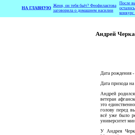
После в
Женя, он тебя бьёт? Феофилактова
НА ГЛАВНУЮ
осталос
заговорила о домашнем насилии
конкурс
Андрей Черкас
Дата рождения -
Дата прихода на 
Андрей родился
ветеран афганск
это единственн
голову перед в
всё уже было р
университет мин
У Андрея Черка