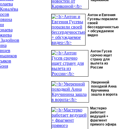
Карякиной
олаева
 Ковалёва
осов
Антон и Евгения
арвина
Гусевы поразили
своей
ни
бессердечностью
онаева
+ обсуждаемое
жиева
видео
 Задойнов
ина
лнцев
Антон Гусев
ньщиков
срочно ищет
страну для
тьяков
вылета из
Боня
России
Уверенной
походкой Анна
Кручинина
зашла в ворота
Мастерко
работает
ведущей +
фрагмент
прямого эфира