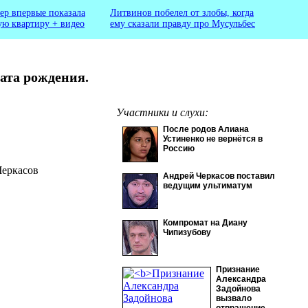
ер впервые показала
Литвинов побелел от злобы, когда
ую квартиру + видео
ему сказали правду про Мусульбес
дата рождения.
Участники и слухи:
После родов Алиана
Устиненко не вернётся в
Россию
Андрей Черкасов поставил
ведущим ультиматум
Компромат на Диану
Чипизубову
Признание
Александра
Задойнова
вызвало