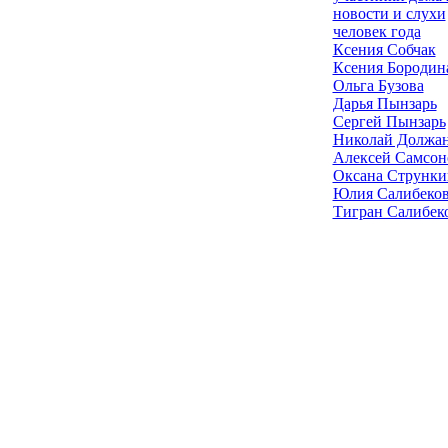
новости и слухи
человек года
Ксения Собчак
Ксения Бородин
Ольга Бузова
Дарья Пынзарь
Сергей Пынзарь
Николай Должа
Алексей Самсон
Оксана Струнки
Юлия Салибеко
Тигран Салибек