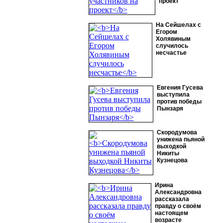
проект
На Сейшелах с
Егором
Холявиным
случилось
несчастье
Евгения Гусева
выступила
против победы
Пынзаря
Скородумова
унижена пьяной
выходкой
Никиты
Кузнецова
Ирина
Александровна
рассказала
правду о своём
настоящем
возрасте