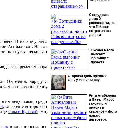
отвращение
Сотрудники
дома 2
рассказали, на
что Гобозов
потратил все
деньги
ловых. В начале у него
итой Агибаловой. На тот
Оксана Ряска
 лишь спустя несколько
выгонит
ИрСанну с
проекта
авда, со временем пара
Старшая дочь предала
Ольгу Васильевну
ки. Он ездил, наряду с
ой самый известный хит,
Рита Агибалова
и Павел Марсо
ногим девушками, среди
закончили
ой
, за сердце которой он
ремонт в
рдце
Ольги Бузовой
. Но,
квартире + фото
нового
интерьера
асов
вновь попытались