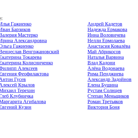
е:
Илья Гажиенко
Андрей Кадетов
Иван Барзиков
Надежда Ермакова
Валерия Мастерко
Инна Воловичева
Ирина Александровна
Нелли Ермолаева
Ольга Гажиенко
Анастасия Ковалёва
Венцеслав Венгржановский
Май Абрикосов
Екатерина Токарева
Наталья Варвина
Екатерина Колисниченко
Влад Кадони
Филипп Алексеев
Алёна Водонаева
Евгения Феофилактова
Рима Пенджиева
Антон Гусев
Александр Задойнов
Алексей Крылов
Елена Бушина
Михаил Терехин
Рустам Солнцев
Глеб Клубничка
Степан Меньщиков
Маргарита Агибалова
Роман Третьяков
Евгений Кузин
Виктория Боня