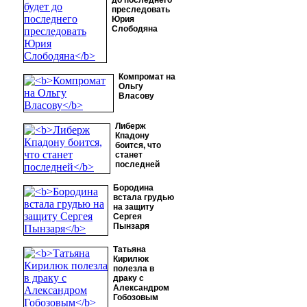
до последнего
преследовать
Юрия
Слободяна
Компромат на
Ольгу
Власову
Либерж
Кпадону
боится, что
станет
последней
Бородина
встала грудью
на защиту
Сергея
Пынзаря
Татьяна
Кирилюк
полезла в
драку с
Александром
Гобозовым