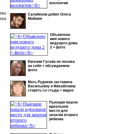
коллектив
тво
Салибеков добил Олега
ина
Майами
Объявлено
имя нового
ведущего дома
2 + фото
Евгения Гусева не похожа
на себя + обсуждаемое
фото
Мать Руднева заставила
Васильевну и Михайловну
сгореть со стыда + видео
Пынзари нашли
идеальное
место для
зачатия второго
ребенка