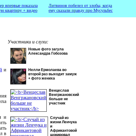
ер впервые показала
Литвинов побелел от злобы, когда
ую квартиру + видео
ему сказали правду про Мусульбес
Участники и слухи:
Новые фото загула
Александра Гобозова
й
и
Нелли Ермолаева во
второй раз выходит замуж
+ фото жениха
Венцеслав
Венгржановский
ния
больше не
иха
участник
я и
Случай из
ить
жизни Ленчука
и
ать
Африкантовой
л в
шокировал