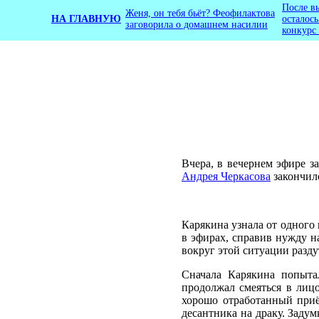
После в
Женя, он тебя бьёт? Феофилактова
НА ГЛАВНУЮ
осталос
заговорила о домашнем насилии
конкурс
Вчера, в вечернем эфире з
Андрея Черкасова
закончило
Карякина узнала от одного 
в эфирах, справив нужду н
вокруг этой ситуации разду
Сначала Карякина попыта
продолжал смеяться в лиц
хорошо отработанный приё
десантника на драку. Заду