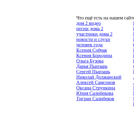
Что ещё есть на нашем сайт
дом 2 видео
песни дома 2
участники дома 2
новости и слухи
человек года
Ксения Собчак
Ксения Бородина
Ольга Бузова
Дарья Пынзарь
Сергей Пынзарь
Николай Должанский
Алексей Самсонов
Оксана Стрункина
Юлия Салибекова
Тигран Салибеков