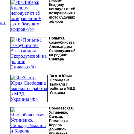
Либерж
Кпадону
негодует от её
возвращения +
фото будущих
эфиров
кте
Попытка
самоубийства
Александры
Скородумовой
на родине
Сичкара
За что Юрия
Слободяна
выгнали с
работы в МВД
Украины
Соболевская,
Устиненко,
Сичкар,
Романов и
Король
добились
признания