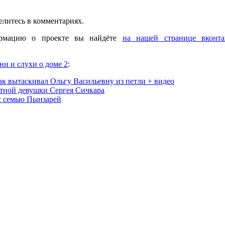
елитесь в комментариях.
рмацию о проекте вы найдёте
на нашей странице вконта
ни и слухи о доме 2
:
как вытаскивал Ольгу Васильевну из петли + видео
ктной девушки Сергея Сичкара
с семью Пынзарей