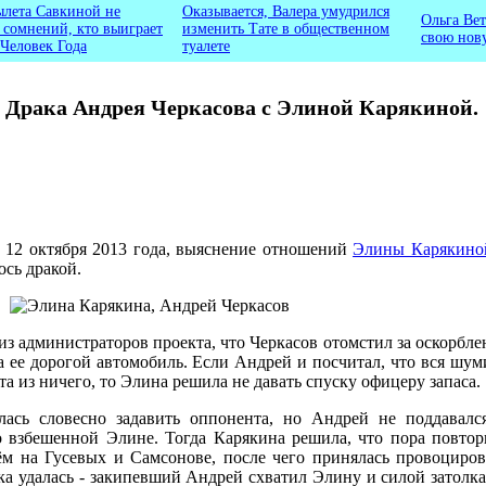
ылета Савкиной не
Оказывается, Валера умудрился
Ольга Вет
ь сомнений, кто выиграет
изменить Тате в общественном
свою нов
 Человек Года
туалете
Драка Андрея Черкасова с Элиной Карякиной.
а 12 октября 2013 года, выяснение отношений
Элины Карякино
сь дракой.
из администраторов проекта, что Черкасов отомстил за оскорбле
а ее дорогой автомобиль. Если Андрей и посчитал, что вся шум
та из ничего, то Элина решила не давать спуску офицеру запаса.
лась словесно задавить оппонента, но Андрей не поддавалс
о взбешенной Элине. Тогда Карякина решила, что пора повтор
м на Гусевых и Самсонове, после чего принялась провоциров
мка удалась - закипевший Андрей схватил Элину и силой затолка