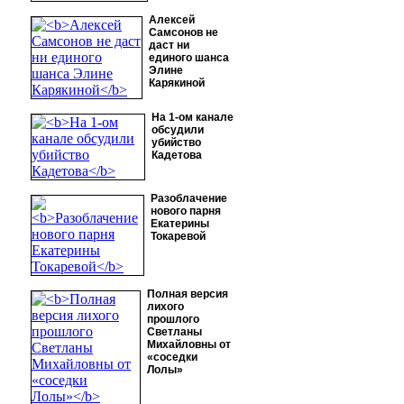
Алексей
Самсонов не
даст ни
единого шанса
Элине
Карякиной
На 1-ом канале
обсудили
убийство
Кадетова
Разоблачение
нового парня
Екатерины
Токаревой
Полная версия
лихого
прошлого
Светланы
Михайловны от
«соседки
Лолы»