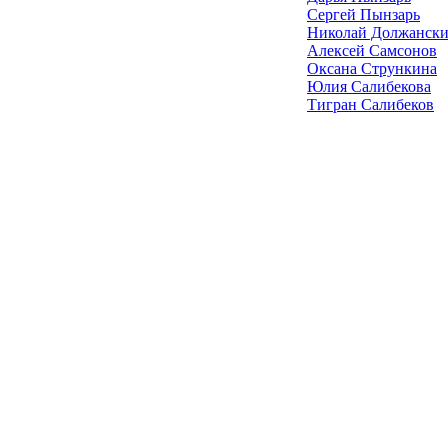
Сергей Пынзарь
Николай Должанск
Алексей Самсонов
Оксана Стрункина
Юлия Салибекова
Тигран Салибеков