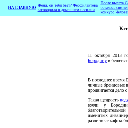
После вылета С
Женя, он тебя бьёт? Феофилактова
НА ГЛАВНУЮ
осталось сомне
заговорила о домашнем насилии
конкурс Челове
Ксе
11 октября 2013 
Бородину
в бешенст
В последнее время 
личные брендовые в
продвигается дело с
Такая щедрость
вед
взяли у Бородин
благотворительно
именитых дизайнер
различные кофты-бл