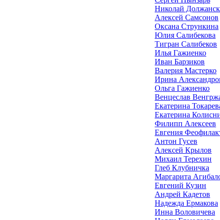
Николай Должанс
Алексей Самсонов
Оксана Стрункина
Юлия Салибекова
Тигран Салибеков
Илья Гажиенко
Иван Барзиков
Валерия Мастерко
Ирина Александро
Ольга Гажиенко
Венцеслав Венгрж
Екатерина Токарев
Екатерина Колисн
Филипп Алексеев
Евгения Феофилак
Антон Гусев
Алексей Крылов
Михаил Терехин
Глеб Клубничка
Маргарита Агибал
Евгений Кузин
Андрей Кадетов
Надежда Ермакова
Инна Воловичева