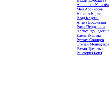
Нелли Ермолаева
Анастасия Ковалёв
Май Абрикосов
Наталья Варвина
Влад Кадони
Алёна Водонаева
Рима Пенджиева
Александр Задойн
Елена Бушина
Рустам Солнцев
Степан Меньщико
Роман Третьяков
Виктория Боня