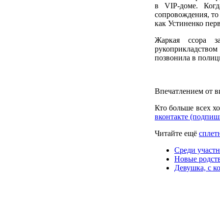
в VIP-доме. Ког
сопровождения, то 
как Устиненко перв
Жаркая ссора з
рукоприкладством
позвонила в поли
Впечатлением от в
Кто больше всех х
вконтакте (подпиш
Читайте ещё
сплет
Среди участн
Новые родств
Девушка, с к