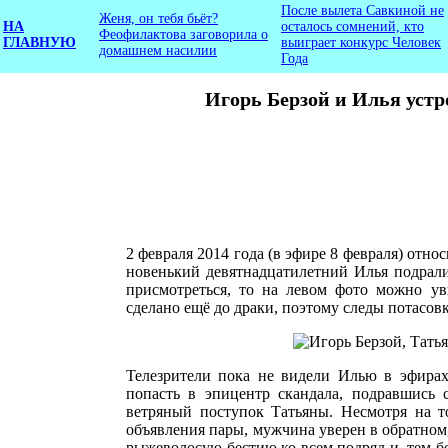
После вылета Савкиной не
Женя, он тебя бьёт?
НА
осталось сомнений, кто
Феофилактова заговорила о
ГЛАВНУЮ
выиграет конкурс Человек
домашнем насилии
Года
Игорь Берзой и Илья уст
2 февраля 2014 года (в эфире 8 февраля) отн
новенький девятнадцатилетний Илья подрали
присмотреться, то на левом фото можно ув
сделано ещё до драки, поэтому следы потасов
Телезрители пока не видели Илью в эфирах
попасть в эпицентр скандала, подравшись
ветряный поступок Татьяны. Несмотря на т
объявления пары, мужчина уверен в обратном,
рыжеволосую бестию ко всем подряд и, тем бо