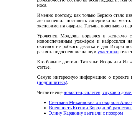
носа.
Именно поэтому, как только Берзою стало из
же поспешил поставить соперника на место.
эксперимента одарила Татьяна новенького пар
Уроженец Молдовы ворвался в женскую сп
новоиспеченным ухажёром и набросился на
оказался не робкого десятка и дал Игорю д
разнять подоспевшие на шум
участники
телес
Кто больше достоин Татьяны: Игорь или Илья
статье.
Самую интересную информацию о проекте 
(подпишитесь)
.
Читайте ещё
новостей, сплетен, слухов о доме
Светлана Михайловна отговорила Алиан
Внешность Ксении Бородиной разнесли в
Элину Карякину выгнали с позором