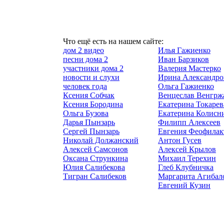
Что ещё есть на нашем сайте:
дом 2 видео
Илья Гажиенко
песни дома 2
Иван Барзиков
участники дома 2
Валерия Мастерко
новости и слухи
Ирина Александро
человек года
Ольга Гажиенко
Ксения Собчак
Венцеслав Венгрж
Ксения Бородина
Екатерина Токарев
Ольга Бузова
Екатерина Колисн
Дарья Пынзарь
Филипп Алексеев
Сергей Пынзарь
Евгения Феофилак
Николай Должанский
Антон Гусев
Алексей Самсонов
Алексей Крылов
Оксана Стрункина
Михаил Терехин
Юлия Салибекова
Глеб Клубничка
Тигран Салибеков
Маргарита Агибал
Евгений Кузин