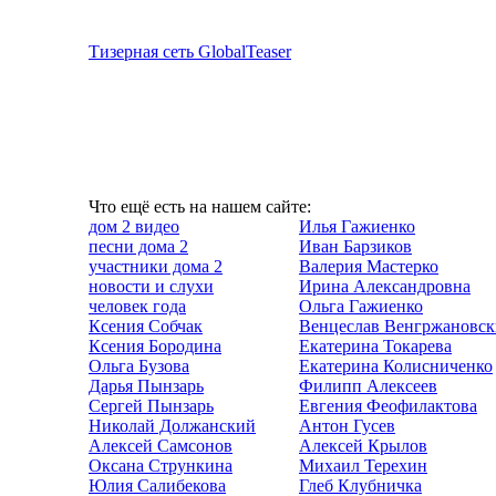
Тизерная сеть GlobalTeaser
Что ещё есть на нашем сайте:
дом 2 видео
Илья Гажиенко
песни дома 2
Иван Барзиков
участники дома 2
Валерия Мастерко
новости и слухи
Ирина Александровна
человек года
Ольга Гажиенко
Ксения Собчак
Венцеслав Венгржановс
Ксения Бородина
Екатерина Токарева
Ольга Бузова
Екатерина Колисниченко
Дарья Пынзарь
Филипп Алексеев
Сергей Пынзарь
Евгения Феофилактова
Николай Должанский
Антон Гусев
Алексей Самсонов
Алексей Крылов
Оксана Стрункина
Михаил Терехин
Юлия Салибекова
Глеб Клубничка