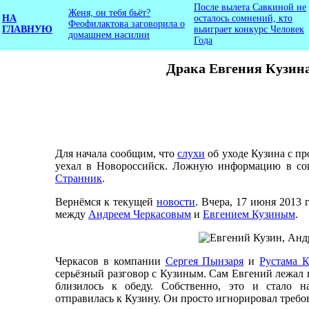
После вылета Савкиной не
Женя, он тебя бьёт?
НА
осталось сомнений, кто
Феофилактова заговорила о
ГЛАВНУЮ
выиграет конкурс Человек
домашнем насилии
Года
Драка Евгения Кузина
Для начала сообщим, что
слухи
об уходе Кузина с пр
уехал в Новороссийск. Ложную информацию в со
Странник
.
Вернёмся к текущей
новости
. Вчера, 17 июня 2013 
между
Андреем Черкасовым
и
Евгением Кузиным
.
Черкасов в компании
Сергея Пынзаря
и
Рустама К
серьёзный разговор с Кузиным. Сам Евгений лежал н
близилось к обеду. Собственно, это и стало 
отправилась к Кузину. Он просто игнорировал требо