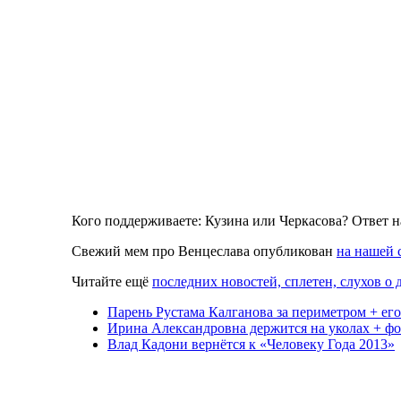
Кого поддерживаете: Кузина или Черкасова? Ответ н
Свежий мем про Венцеслава опубликован
на нашей 
Читайте ещё
последних новостей, сплетен, слухов о 
Парень Рустама Калганова за периметром + его
Ирина Александровна держится на уколах + фо
Влад Кадони вернётся к «Человеку Года 2013»