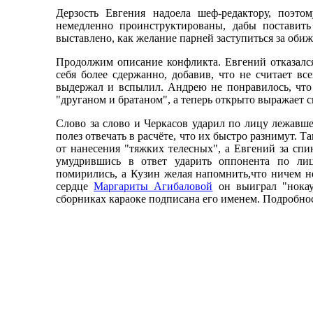
Дерзость Евгения надоела шеф-редактору, поэт
немедленно проинструктированы, дабы поставить
выставлено, как желание парней заступиться за оби
Продолжим описание конфликта. Евгений отказался
себя более сдержанно, добавив, что не считает вс
выдержал и вспылил. Андрею не понравилось, что
"друганом и братаном", а теперь открыто выражает 
Слово за слово и Черкасов ударил по лицу лежавше
полез отвечать в расчёте, что их быстро разнимут. 
от нанесения "тяжких телесных", а Евгений за сп
умудрившись в ответ ударить оппонента по лиц
помирились, а Кузин желая напомнить,что ничем не 
сердце
Маргариты Агибаловой
он выиграл "нока
сборниках караоке подписана его именем. Подробно