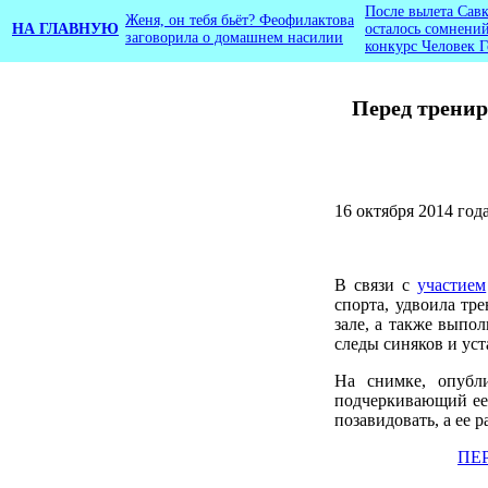
После вылета Сав
Женя, он тебя бьёт? Феофилактова
НА ГЛАВНУЮ
осталось сомнений
заговорила о домашнем насилии
конкурс Человек Г
Перед тренир
16 октября 2014 год
В связи с
участием
спорта, удвоила тр
зале, а также выпо
следы синяков и уст
На снимке, опубл
подчеркивающий ее
позавидовать, а ее 
ПЕ