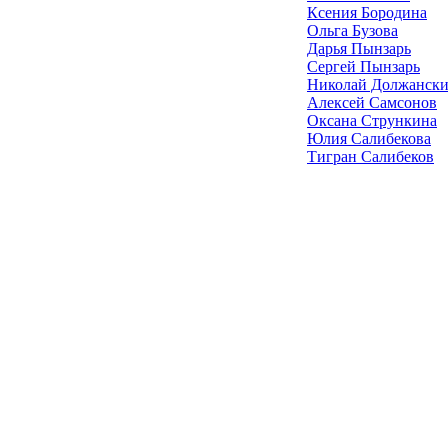
Ксения Бородина
Ольга Бузова
Дарья Пынзарь
Сергей Пынзарь
Николай Должанск
Алексей Самсонов
Оксана Стрункина
Юлия Салибекова
Тигран Салибеков