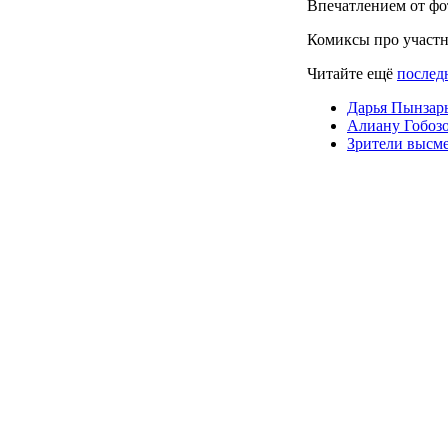
Впечатлением от фо
Комиксы про участ
Читайте ещё
последн
Дарья Пынзарь
Алиану Гобоз
Зрители высм