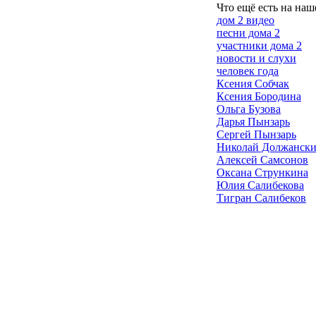
Что ещё есть на наш
дом 2 видео
песни дома 2
участники дома 2
новости и слухи
человек года
Ксения Собчак
Ксения Бородина
Ольга Бузова
Дарья Пынзарь
Сергей Пынзарь
Николай Должанск
Алексей Самсонов
Оксана Стрункина
Юлия Салибекова
Тигран Салибеков