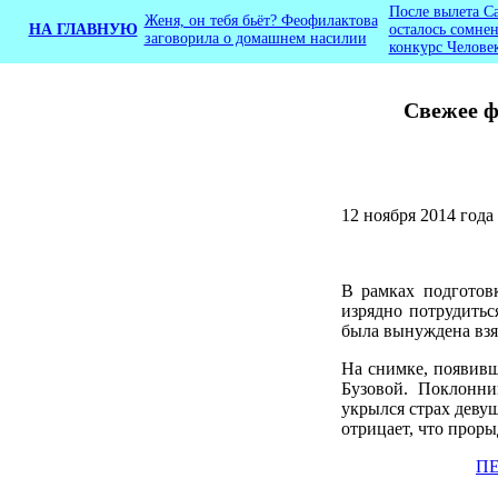
После вылета С
Женя, он тебя бьёт? Феофилактова
НА ГЛАВНУЮ
осталось сомнен
заговорила о домашнем насилии
конкурс Челове
Свежее ф
12 ноября 2014 год
В рамках подготов
изрядно потрудитьс
была вынуждена взя
На снимке, появивш
Бузовой. Поклонн
укрылся страх девуш
отрицает, что проры
П