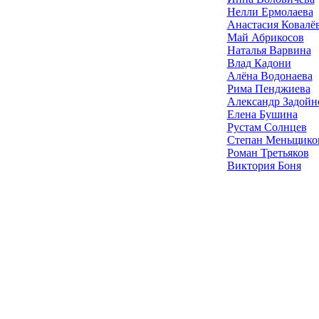
Нелли Ермолаева
Анастасия Ковалё
Май Абрикосов
Наталья Варвина
Влад Кадони
Алёна Водонаева
Рима Пенджиева
Александр Задойн
Елена Бушина
Рустам Солнцев
Степан Меньщико
Роман Третьяков
Виктория Боня