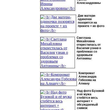
Александровны
Две матери-
одиночки
позорятся на
проекте + их фото
Светлана
Михайловна
открестилась от
Василия узнав о
проблемах со
здоровьем
Антонины
Компромат
Александра
Гобозова на
Алиану
Над фото Бузовой
и её мужа
стебётся весь
интернет +
обсуждаемый
снимок