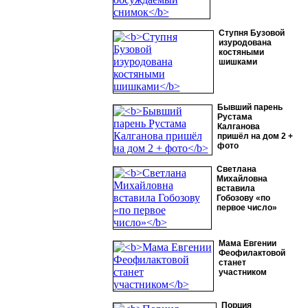
Ступня Бузовой
изуродована
костяными
шишками
Бывший парень
Рустама
Калганова
пришёл на дом 2 +
фото
Светлана
Михайловна
вставила
Гобозову «по
первое число»
Мама Евгении
Феофилактовой
станет
участником
Порция