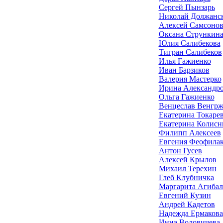
Сергей Пынзарь
Николай Должанс
Алексей Самсоно
Оксана Стрункин
Юлия Салибекова
Тигран Салибеков
Илья Гажиенко
Иван Барзиков
Валерия Мастерко
Ирина Александр
Ольга Гажиенко
Венцеслав Венгр
Екатерина Токаре
Екатерина Колисн
Филипп Алексеев
Евгения Феофилак
Антон Гусев
Алексей Крылов
Михаил Терехин
Глеб Клубничка
Маргарита Агибал
Евгений Кузин
Андрей Кадетов
Надежда Ермакова
Инна Воловичева