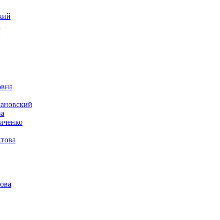
кий
в
а
овна
жановский
ва
иченко
това
ова