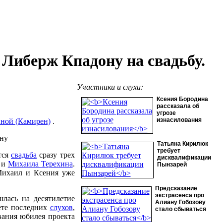
Либерж Кпадону на свадьбу.
Участники и слухи:
Ксения Бородина
рассказала об
угрозе
изнасилования
ной (Камирен)
.
Татьяна Кирилюк
требует
тся
свадьба
сразу трех
дисквалификации
 и
Михаила Терехина
.
Пынзарей
 Михаил и Ксения уже
Предсказание
экстрасенса про
лась на десятилетие
Алиану Гобозову
ете последних
слухов
,
стало сбываться
вания юбилея проекта