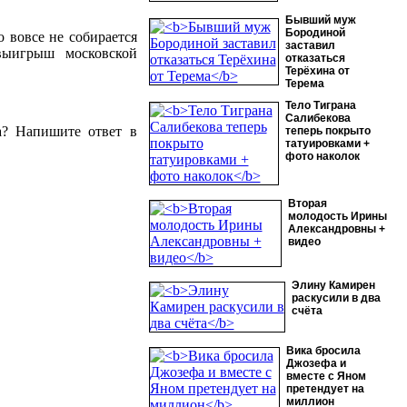
Бывший муж
Бородиной
о вовсе не собирается
заставил
выигрыш московской
отказаться
Терёхина от
Терема
Тело Тиграна
Салибекова
а? Напишите ответ в
теперь покрыто
татуировками +
фото наколок
Вторая
молодость Ирины
Александровны +
видео
Элину Камирен
раскусили в два
счёта
Вика бросила
Джозефа и
вместе с Яном
претендует на
миллион