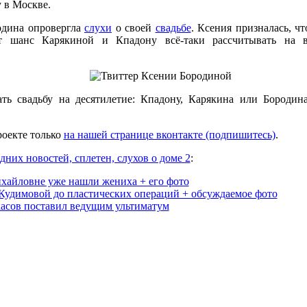
 в Москве.
одина опровергла
слухи
о своей
свадьбе
. Ксения призналась, чт
т шанс Карякиной и Кпадону всё-таки рассчитывать на 
ть свадьбу на десятилетие: Кпадону, Карякина или Бородин
оекте только
на нашей странице вконтакте (подпишитесь)
.
дних новостей, сплетен, слухов о доме 2
:
хайловне уже нашли жениха + его фото
удимовой до пластических операций + обсуждаемое фото
асов поставил ведущим ультиматум