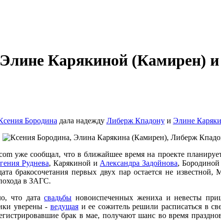
Элине Карякиной (Камирен) и 
Ксения Бородина
дала надежду
Либерж Кпадону
и
Элине Каряки
com уже сообщал, что в ближайшее время на проекте планируе
гения Руднева
, Карякиной и
Александра Задойнова
, Бородиной
 дата бракосочетания первых двух пар остается не известной,
похода в ЗАГС.
ло, что дата
свадьбы
новоиспеченных жениха и невесты приш
ики уверены -
ведущая
и ее сожитель решили расписаться в св
егистрировавшие брак в мае, получают шанс во время праздно