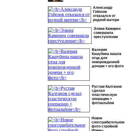
Александр
Гобозов
отказался от
родной матери
Элина Камирен
совершила
преступление
Валерия
Кашубина нашла
отца для
новорожденной
дочери + его фото
Рустам Калганов
сделал
пластическую
операцию +
фотоальбом
Новое
сногсшибательное
фото стройной
Ирины