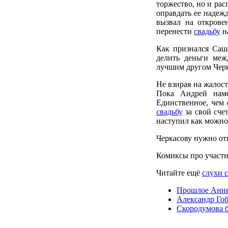
торжество, но и рас
оправдать ее надеж
вызвал на открове
перенести
свадьбу
н
Как признался Саш
делить деньги меж
лучшим другом Черк
Не взирая на жалост
Пока Андрей наме
Единственное, чем 
свадьбу
за свой счет
наступил как можно
Черкасову нужно отк
Комиксы про участ
Читайте ещё
слухи 
Прошлое Анны 
Александр Гоб
Скородумова б