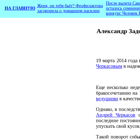
После вылета Сав
Женя, он тебя бьёт? Феофилактова
НА ГЛАВНУЮ
осталось сомнени
заговорила о домашнем насилии
конкурс Человек 
Александр Зад
19 марта 2014 года 
Черкасовым
в надеж
Еще несколько нед
бракосочетанию на 
ведущими
в качеств
Однако, в последст
Андрей Черкасов
с
последние постоянно
упускать свой кусо
Такой поворот собы