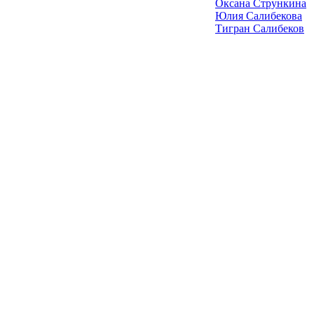
Оксана Стрункина
Юлия Салибекова
Тигран Салибеков