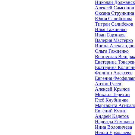
Николай Должанс
Алексей Самсонов
Оксана Стрункина
Юлия Салибекова
Тигран Салибеков
Илья Гажиенко
Иван Барзиков
Валерия Мастерко
Ирина Александро
Ольга Гажиенко
Венцеслав Венгрж
Екатерина Токарев
Екатерина Колисн
Филипп Алексеев
Евгения Феофилак
Антон Гусев
Алексей Крылов
Михаил Терехин
Глеб Клубничка
Маргарита Агибал
Евгений Кузин
Андрей Кадетов
Надежда Ермакова
Инна Воловичева
Нелли Ермолаева