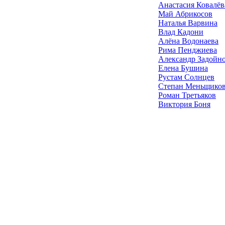
Анастасия Ковалёв
Май Абрикосов
Наталья Варвина
Влад Кадони
Алёна Водонаева
Рима Пенджиева
Александр Задойн
Елена Бушина
Рустам Солнцев
Степан Меньщико
Роман Третьяков
Виктория Боня