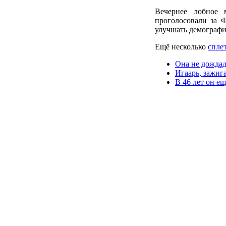
Вечернее лобное м
проголосовали за Ф
улучшать демограф
Ещё несколько
спле
Она не дожда
Игаарь, зажиг
В 46 лет он ещ