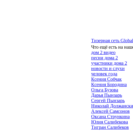
Тизерная сеть Global
Что ещё есть на наш
дом 2 видео
песни дома 2
участники дома 2
новости и слухи
человек года
Ксения Собчак
Ксения Бородина
Ольга Бузова
Дарья Пынзарь
Сергей Пынзарь
Николай Должанск
Алексей Самсонов
Оксана Стрункина
Юлия Салибекова
Тигран Салибеков