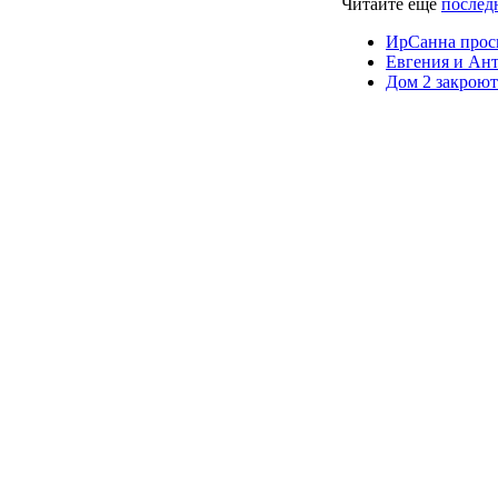
Читайте ещё
последн
ИрСанна проси
Евгения и Ант
Дом 2 закроют