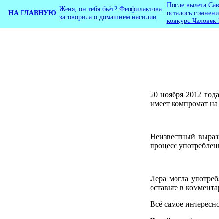
После вылета Са
Женя, он тебя бьёт? Феофилактова
НА ГЛАВНУЮ
осталось сомнени
заговорила о домашнем насилии
конкурс Человек 
20 ноября 2012 год
имеет компромат н
Неизвестный выраз
процесс употреблени
Лера могла употреб
оставьте в коммента
Всё самое интересно