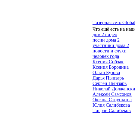
Тизерная сеть Global
Что ещё есть на наш
дом 2 видео
песни дома 2
участники дома 2
новости и слухи
человек года
Ксения Собчак
Ксения Бородина
Ольга Бузова
Дарья Пынзарь
Сергей Пынзарь
Николай Должанск
Алексей Самсонов
Оксана Стрункина
Юлия Салибекова
Тигран Салибеков