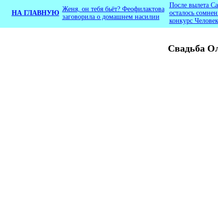
После вылета С
Женя, он тебя бьёт? Феофилактова
НА ГЛАВНУЮ
осталось сомнен
заговорила о домашнем насилии
конкурс Человек
Свадьба Ол