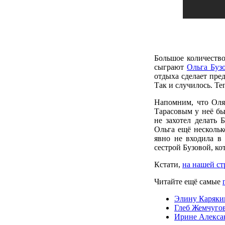
Большое количеств
сыграют
Ольга Буз
отдыха сделает пр
Так и случилось. Те
Напомним, что Оля
Тарасовым у неё бы
не захотел делать 
Ольга ещё нескольк
явно не входила в
сестрой Бузовой, ко
Кстати,
на нашей ст
Читайте ещё самые
Элину Карякин
Глеб Жемчугов
Ирине Алексан