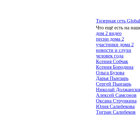
Тизерная сеть Global
Что ещё есть на наш
дом 2 видео
песни дома 2
участники дома 2
новости и слухи
человек года
Ксения Собчак
Ксения Бородина
Ольга Бузова
Дарья Пынзарь
Сергей Пынзарь
Николай Должанск
Алексей Самсонов
Оксана Стрункина
Юлия Салибекова
Тигран Салибеков