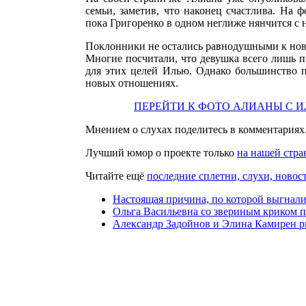
семьи, заметив, что наконец счастлива. На 
пока Григоренко в одном неглиже нянчится с
Поклонники не остались равнодушными к но
Многие посчитали, что девушка всего лишь п
для этих целей Илью. Однако большинство п
новых отношениях.
ПЕРЕЙТИ К ФОТО АЛИАНЫ С И
Мнением о слухах поделитесь в комментариях
Лучший юмор о проекте только
на нашей стра
Читайте ещё
последние сплетни, слухи, новост
Настоящая причина, по которой выгна
Ольга Васильевна со звериным криком п
Александр Задойнов и Элина Камирен рв