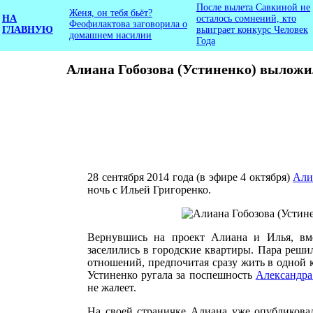
После вылета Савкиной не
Женя, он тебя бьёт?
НА
осталось сомнений, кто
Феофилактова заговорила о
ГЛАВНУЮ
выиграет конкурс Человек
домашнем насилии
Года
Алиана Гобозова (Устиненко) выложил
28 сентября 2014 года (в эфире 4 октября)
Али
ночь с Ильей Григоренко.
Вернувшись на проект Алиана и Илья, вм
заселились в городские квартиры. Пара реши
отношений, предпочитая сразу жить в одной к
Устиненко ругала за поспешность
Александра
не жалеет.
На своей страничке Алиана уже опубликова