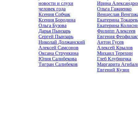
новости и слухи
Ирина Александро
человек года
Ольга Гажиенко
Ксения Собчак
Венцеслав Венгрж
Ксения Бородина
Екатерина Токарев
Ольга Бузова
Екатерина Колисн
Дарья Пынзарь
Филипп Алексеев
Сергей Пынзарь
Евгения Феофилак
Николай Должанский
Антон Гусев
Алексей Самсонов
Алексей Крылов
Оксана Стрункина
Михаил Терехин
Юлия Салибекова
Глеб Клубничка
Тигран Салибеков
Маргарита Агибал
Евгений Кузин