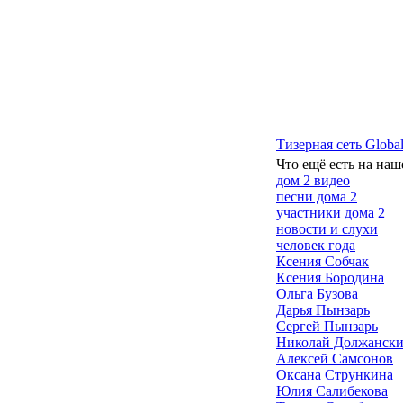
Тизерная сеть Global
Что ещё есть на наш
дом 2 видео
песни дома 2
участники дома 2
новости и слухи
человек года
Ксения Собчак
Ксения Бородина
Ольга Бузова
Дарья Пынзарь
Сергей Пынзарь
Николай Должанск
Алексей Самсонов
Оксана Стрункина
Юлия Салибекова