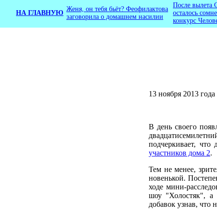
После вылета 
Женя, он тебя бьёт? Феофилактова
НА ГЛАВНУЮ
осталось сомн
заговорила о домашнем насилии
конкурс Челов
13 ноября 2013 год
В день своего появ
двадцатисемилетни
подчеркивает, что 
участников дома 2
.
Тем не менее, зрит
новенькой. Постепе
ходе мини-расследо
шоу "Холостяк", а
добавок узнав, что 