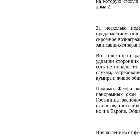
на которую смогли
дома 2.
За несколько нед
предложением записа
скромное вознаграж
записавшихся заране
Вот только фотогра
удивили сторонних 
сеть не попало, то
слухам, затребова
кумира и живое общ
Помимо Феофилак
панорамных окон о
Гостиница располо
стилизованного под 
но и в Европе. Обща
Впечатлением от фо