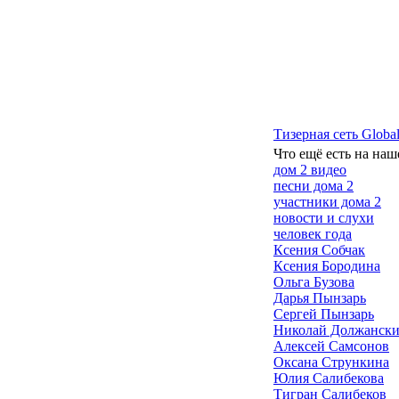
Тизерная сеть Global
Что ещё есть на наш
дом 2 видео
песни дома 2
участники дома 2
новости и слухи
человек года
Ксения Собчак
Ксения Бородина
Ольга Бузова
Дарья Пынзарь
Сергей Пынзарь
Николай Должанск
Алексей Самсонов
Оксана Стрункина
Юлия Салибекова
Тигран Салибеков