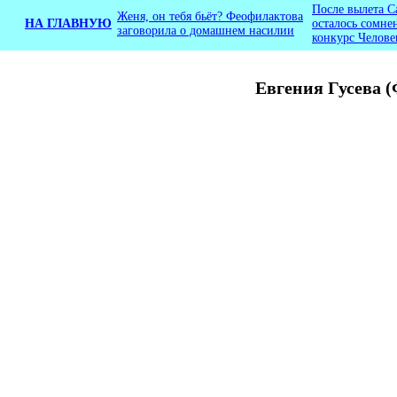
После вылета С
Женя, он тебя бьёт? Феофилактова
НА ГЛАВНУЮ
осталось сомне
заговорила о домашнем насилии
конкурс Челове
Евгения Гусева (