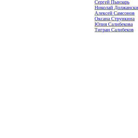
Сергей Пынзарь
Николай Должанск
Алексей Самсонов
Оксана Стрункина
Юлия Салибекова
Тигран Салибеков