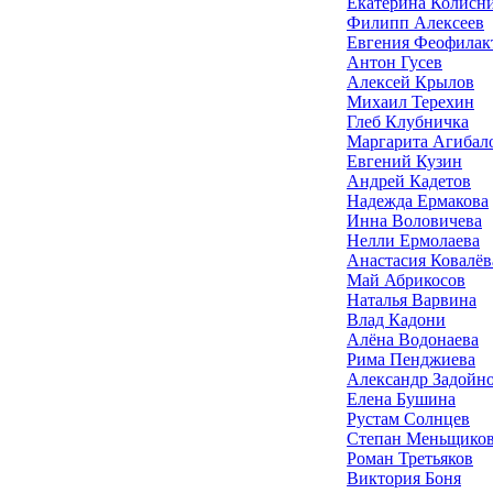
Екатерина Колисн
Филипп Алексеев
Евгения Феофилак
Антон Гусев
Алексей Крылов
Михаил Терехин
Глеб Клубничка
Маргарита Агибал
Евгений Кузин
Андрей Кадетов
Надежда Ермакова
Инна Воловичева
Нелли Ермолаева
Анастасия Ковалёв
Май Абрикосов
Наталья Варвина
Влад Кадони
Алёна Водонаева
Рима Пенджиева
Александр Задойн
Елена Бушина
Рустам Солнцев
Степан Меньщико
Роман Третьяков
Виктория Боня