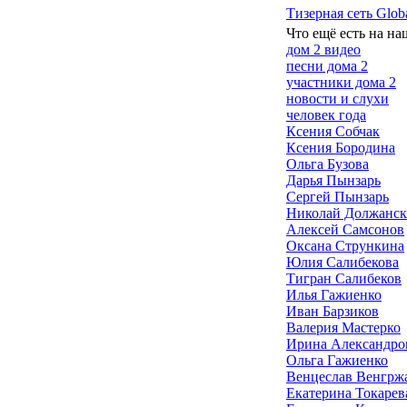
Тизерная сеть Glob
Что ещё есть на на
дом 2 видео
песни дома 2
участники дома 2
новости и слухи
человек года
Ксения Собчак
Ксения Бородина
Ольга Бузова
Дарья Пынзарь
Сергей Пынзарь
Николай Должанс
Алексей Самсонов
Оксана Стрункина
Юлия Салибекова
Тигран Салибеков
Илья Гажиенко
Иван Барзиков
Валерия Мастерко
Ирина Александро
Ольга Гажиенко
Венцеслав Венгрж
Екатерина Токарев