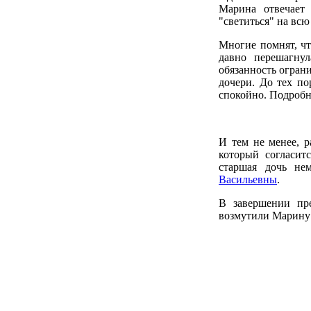
Марина отвечает 
"светиться" на всю
Многие помнят, ч
давно перешагну
обязанность огран
дочери. До тех по
спокойно. Подробн
И тем не менее, р
который согласит
старшая дочь не
Васильевны
.
В завершении пре
возмутили Марину