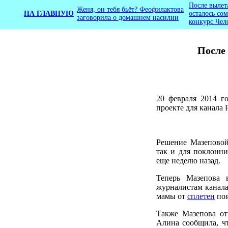
После вылет
Женя, он тебя бьёт? Феофилактова
НА ГЛАВНУЮ
осталось со
заговорила о домашнем насилии
конкурс Чел
После
20 февраля 2014 г
проекте для канала 
Решение Мазеповой
так и для поклонни
еще неделю назад.
Теперь Мазепова 
журналистам канала
мамы от
сплетен
поя
Также Мазепова от
Алина сообщила, чт