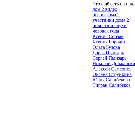
Что ещё есть на наш
дом 2 видео
песни дома 2
участники дома 2
новости и слухи
человек года
Ксения Собчак
Ксения Бородина
Ольга Бузова
Дарья Пынзарь
Сергей Пынзарь
Николай Должанск
Алексей Самсонов
Оксана Стрункина
Юлия Салибекова
Тигран Салибеков