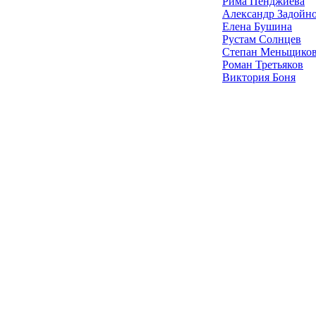
Рима Пенджиева
Александр Задойн
Елена Бушина
Рустам Солнцев
Степан Меньщико
Роман Третьяков
Виктория Боня