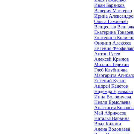
Иван Барзиков
Валерия Мастерко
Ирина Александро
Ольга Гажиенко
Венцеслав Венгрж
Екатерина Токарев
Екатерина Колисн
Филипп Алексеев
Евгения Феофилак
Антон Гусев
Алексей Крылов
Михаил Терехин
Глеб Клубничка
Маргарита Агибал
Евгений Кузин
Андрей Кадетов
Надежда Ермакова
Инна Воловичева
Нелли Ермолаева
Анастасия Ковалёв
Май Абрикосов
Наталья Варвина
Влад Кадони
Алёна Водонаева