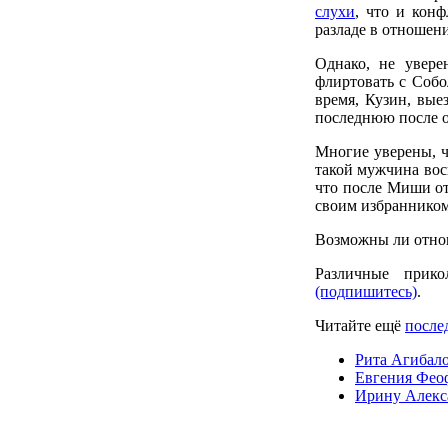
слухи
, что и кон
разладе в отноше
Однако, не увере
флиртовать с Собо
время, Кузин, вые
последнюю после о
Многие уверены, ч
такой мужчина вос
что после Миши от
своим избранником
Возможны ли отнош
Различные прик
(подпишитесь)
.
Читайте ещё
после
Рита Агибало
Евгения Феоф
Ирину Алекса