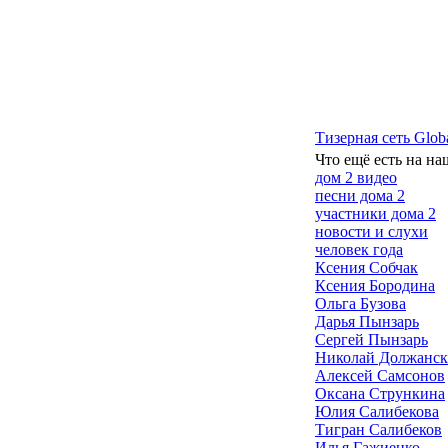
Тизерная сеть Glob
Что ещё есть на на
дом 2 видео
песни дома 2
участники дома 2
новости и слухи
человек года
Ксения Собчак
Ксения Бородина
Ольга Бузова
Дарья Пынзарь
Сергей Пынзарь
Николай Должанс
Алексей Самсонов
Оксана Стрункина
Юлия Салибекова
Тигран Салибеков
Илья Гажиенко