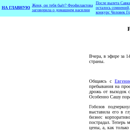
После вылета Савк
Женя, он тебя бьёт? Феофилактова
НА ГЛАВНУЮ
осталось сомнений,
заговорила о домашнем насилии
конкурс Человек Г
Вчера, в эфире за 1
страны.
Общаясь с
Евгени
пребывания на про
дрожь от выходок 
Особенно Сашу пора
Гобозов подчеркн
выставила его в гл
бизнес корпоратив
пострадал. Теперь 
цены, а, как тольк