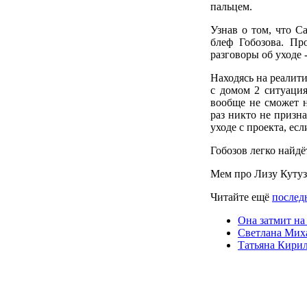
пальцем.
Узнав о том, что С
блеф Гобозова. Про
разговоры об уходе -
Находясь на реалити
с домом 2 ситуация
вообще не сможет н
раз никто не призн
уходе с проекта, ес
Гобозов легко найдё
Мем про Лизу Куту
Читайте ещё
послед
Она затмит на
Светлана Миха
Татьяна Кирил