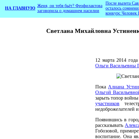
После вылета Са
Женя, он тебя бьёт? Феофилактова
НА ГЛАВНУЮ
осталось сомнени
заговорила о домашнем насилии
конкурс Человек 
Светлана Михайловна Устиненко
12 марта 2014 года
Ольги Васильевны 
Пока
Алиана Устин
Ольгой Васильевно
зарыть топор войны 
участников
телест
недоброжелателей и
Появившись в город
рассказывать
Алекс
Гобозовой, примирен
воспитание. Она яв