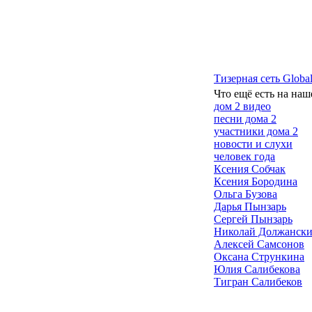
Тизерная сеть Global
Что ещё есть на наш
дом 2 видео
песни дома 2
участники дома 2
новости и слухи
человек года
Ксения Собчак
Ксения Бородина
Ольга Бузова
Дарья Пынзарь
Сергей Пынзарь
Николай Должанск
Алексей Самсонов
Оксана Стрункина
Юлия Салибекова
Тигран Салибеков