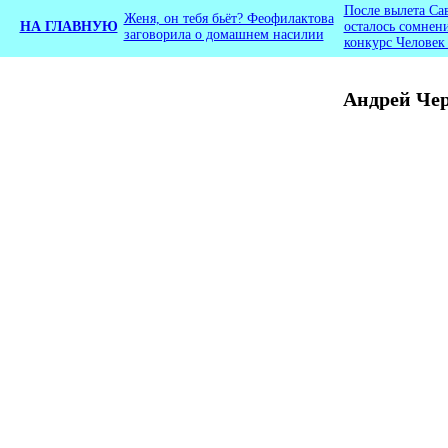
После вылета Са
Женя, он тебя бьёт? Феофилактова
НА ГЛАВНУЮ
осталось сомнени
заговорила о домашнем насилии
конкурс Человек
Андрей Чер