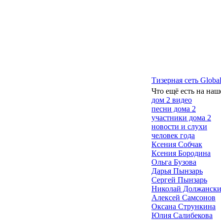
Тизерная сеть Global
Что ещё есть на наш
дом 2 видео
песни дома 2
участники дома 2
новости и слухи
человек года
Ксения Собчак
Ксения Бородина
Ольга Бузова
Дарья Пынзарь
Сергей Пынзарь
Николай Должанск
Алексей Самсонов
Оксана Стрункина
Юлия Салибекова