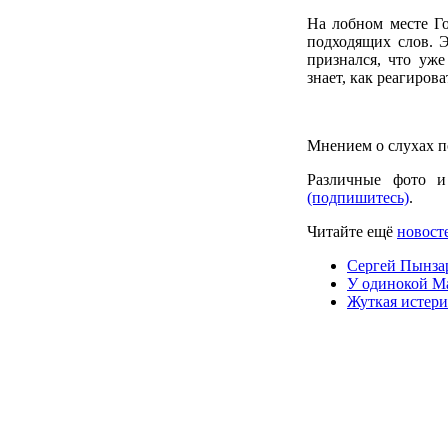
На лобном месте Го
подходящих слов. Э
признался, что уж
знает, как реагиров
Мнением о слухах п
Различные фото и
(подпишитесь)
.
Читайте ещё
новосте
Сергей Пынзар
У одинокой М
Жуткая истер