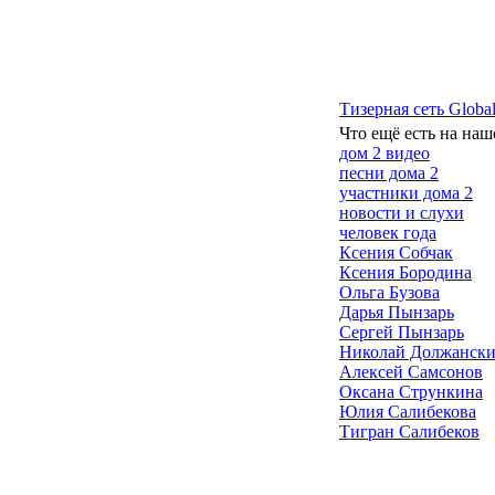
Тизерная сеть Global
Что ещё есть на наш
дом 2 видео
песни дома 2
участники дома 2
новости и слухи
человек года
Ксения Собчак
Ксения Бородина
Ольга Бузова
Дарья Пынзарь
Сергей Пынзарь
Николай Должанск
Алексей Самсонов
Оксана Стрункина
Юлия Салибекова
Тигран Салибеков