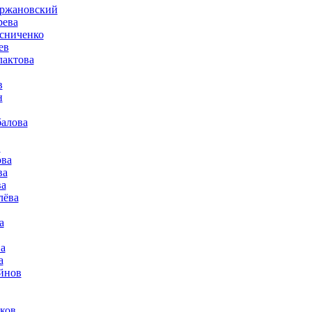
гржановский
рева
сниченко
ев
лактова
в
н
алова
в
ова
ва
ва
лёва
а
а
а
йнов
ков