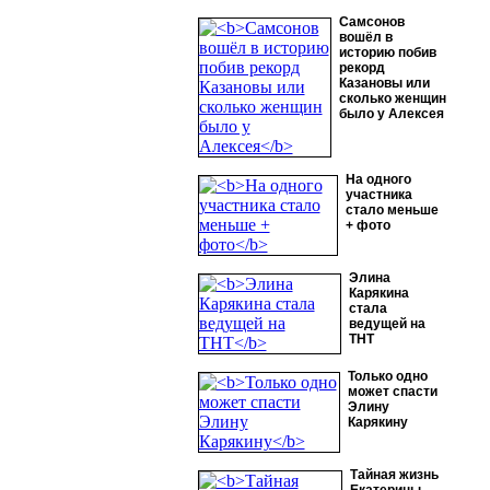
Самсонов
вошёл в
историю побив
рекорд
Казановы или
сколько женщин
было у Алексея
На одного
участника
стало меньше
+ фото
Элина
Карякина
стала
ведущей на
ТНТ
Только одно
может спасти
Элину
Карякину
Тайная жизнь