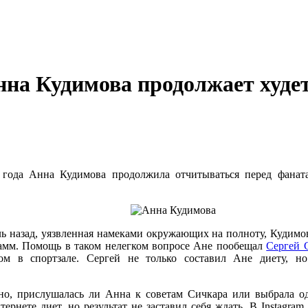
нна Кудимова продолжает худет
 года Анна Кудимова продолжила отчитываться перед фаната
ль назад, уязвленная намеками окружающих на полноту, Кудимо
амм. Помощь в таком нелегком вопросе Ане пообещал
Сергей 
ром в спортзале. Сергей не только составил Ане диету, н
но, прислушалась ли Анна к советам Сичкара или выбрала о
ернете диет, но результат не заставил себя ждать. В Instagra