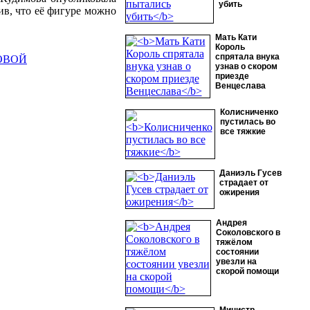
убить
в, что её фигуре можно
Мать Кати
Король
спрятала внука
ОВОЙ
узнав о скором
приезде
Венцеслава
Колисниченко
пустилась во
все тяжкие
Даниэль Гусев
страдает от
ожирения
Андрея
Соколовского в
тяжёлом
состоянии
увезли на
скорой помощи