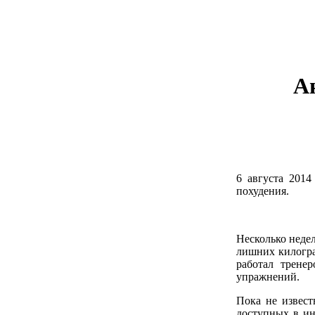
А
6 августа 2014
похудения.
Несколько неде
лишних килогр
работал трене
упражнений.
Пока не извест
доступных в инт