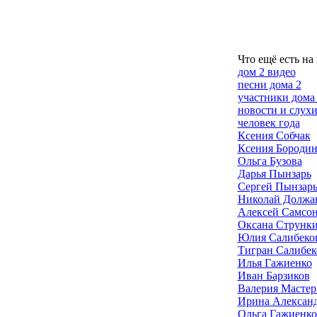
Что ещё есть на
дом 2 видео
песни дома 2
участники дома
новости и слух
человек года
Ксения Собчак
Ксения Бородин
Ольга Бузова
Дарья Пынзарь
Сергей Пынзар
Николай Должа
Алексей Самсо
Оксана Струнк
Юлия Салибеко
Тигран Салибек
Илья Гажиенко
Иван Барзиков
Валерия Мастер
Ирина Алексан
Ольга Гажиенко