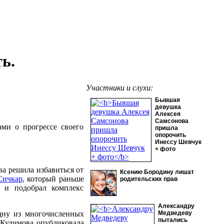
ь.
Участники и слухи:
Бывшая
девушка
Алексея
Самсонова
ми о прогрессе своего
пришла
опорочить
Инессу Шевчук
+ фото
ва решила избавиться от
Ксению Бородину лишат
Сичкар
, который раньше
родительских прав
о и подобрал комплекс
Александру
дну из многочисленных
Медведеву
пытались
m Кудимова опубликовала