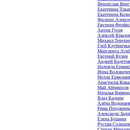
Венцеслав Вен
Екатерина Тока
Екатерина Коли
Филипп Алексе
Евгения Феофи
Антон Гусев
Алексей Крыло
Михаил Терехи
Глеб Клубничка
Маргарита Агиб
Евгений Кузин
Андрей Кадето
Надежда Ермак
Инна Воловиче
Нелли Ермолае
Анастасия Кова
Май Абрикосов
Наталья Варвин
Влад Кадони
Алёна Водонаев
Рима Пенджиев
Александр Задо
Елена Бушина
Рустам Солнцев
Степан Меньщи