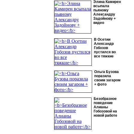
Элина Камирен
всыпала
пьяному
Александру
Задойнову +
видео
В Осетии
Александр
Гобозов
пустился во
все тяжкие
Ольга Бузова
поразила
своим загаром
+ фото
Безобразное
поведение
Алианы
Гобозовой на
новой работе