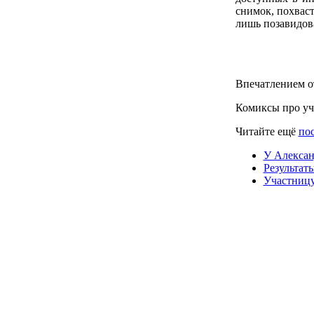
снимок, похвас
лишь позавидов
Впечатлением о
Комиксы про уч
Читайте ещё
пос
У Алексан
Результаты
Участницу