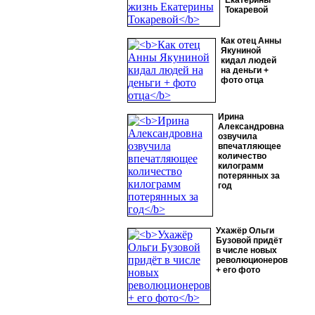
Екатерины
Токаревой
Как отец Анны
Якуниной
кидал людей
на деньги +
фото отца
Ирина
Александровна
озвучила
впечатляющее
количество
килограмм
потерянных за
год
Ухажёр Ольги
Бузовой придёт
в числе новых
революционеров
+ его фото