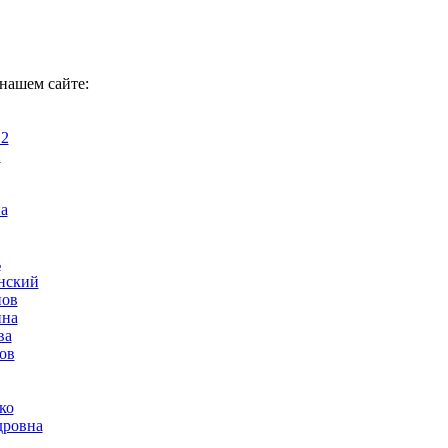
 нашем сайте:
 2
и
а
ь
нский
нов
ина
ва
ов
ко
дровна