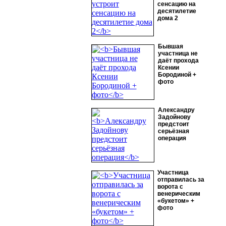
сенсацию на
десятилетие
дома 2
Бывшая
участница не
даёт прохода
Ксении
Бородиной +
фото
Александру
Задойнову
предстоит
серьёзная
операция
Участница
отправилась за
ворота с
венерическим
«букетом» +
фото