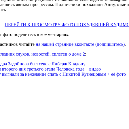
тавшись явным прогрессом. Подписчики похвалили Анну, отмети
ать.
ПЕРЕЙТИ К ПРОСМОТРУ ФОТО ПОХУДЕВШЕЙ КУДИМ
т фото поделитесь в комментариях.
астников читайте
на нашей странице вконтакте (подпишитесь)
.
ледних слухов, новостей, сплетен о доме 2
:
дра Задойнова был секс с Либерж Кпадону
 второго дня третьего этапа Человека года + видео
 выгнали за нежелание спать с Никитой Кузнецовым + её фото