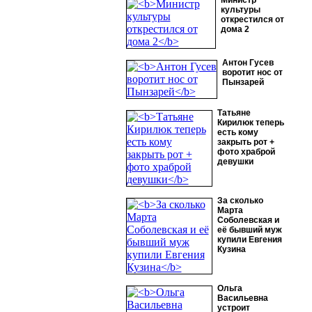
Министр
культуры
открестился от
дома 2
Антон Гусев
воротит нос от
Пынзарей
Татьяне
Кирилюк теперь
есть кому
закрыть рот +
фото храброй
девушки
За сколько
Марта
Соболевская и
её бывший муж
купили Евгения
Кузина
Ольга
Васильевна
устроит