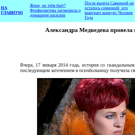
После вылета Савкиной не
Женя, он тебя бьёт?
НА
осталось сомнений, кто
Феофилактова заговорила о
ГЛАВНУЮ
выиграет конкурс Человек
домашнем насилии
Года
Александра Медведева провела 
Вчера, 17 января 2014 года, история со скандальны
последующим заточением в психбольницу получила св