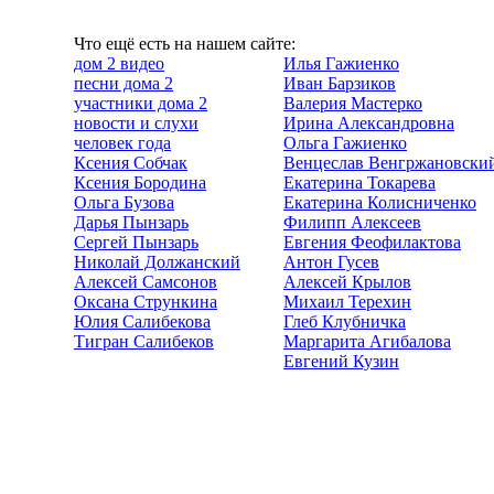
Что ещё есть на нашем сайте:
дом 2 видео
Илья Гажиенко
песни дома 2
Иван Барзиков
участники дома 2
Валерия Мастерко
новости и слухи
Ирина Александровна
человек года
Ольга Гажиенко
Ксения Собчак
Венцеслав Венгржановски
Ксения Бородина
Екатерина Токарева
Ольга Бузова
Екатерина Колисниченко
Дарья Пынзарь
Филипп Алексеев
Сергей Пынзарь
Евгения Феофилактова
Николай Должанский
Антон Гусев
Алексей Самсонов
Алексей Крылов
Оксана Стрункина
Михаил Терехин
Юлия Салибекова
Глеб Клубничка
Тигран Салибеков
Маргарита Агибалова
Евгений Кузин