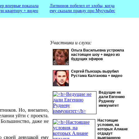
ер впервые показала
Литвинов побелел от злобы, когда
ую квартиру + видео
ему сказали правду про Мусульбес
Участники и слухи:
Ольга Васильевна устроила
настоящее шоу + видео из
будущих эфиров
Сергей Пынзарь вырубил
Рустама Калганова + видео
Ведущие не
дали Евгению
Рудневу
иммунитет
тников. Но, внезапно,
елании уйти с проекта.
Настоящие
 Большинство, даже не
условия, на
которых Алиане
отдадут
о своей девушкой ему
выигранную