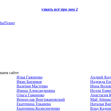
узнать всё про
дом 2
balTeaser
ашем сайте:
Илья Гажиенко
Андрей Кад
Иван Барзиков
Надежда Ер
Валерия Мастерко
Инна Волов
Ирина Александровна
Нелли Ермо
Ольга Гажиенко
Анастасия 
Венцеслав Венгржановский
Май Абрико
Екатерина Токарева
Наталья Ва
Екатерина Колисниченко
Влад Кадон