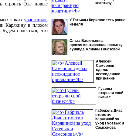
квартиру
ть строить Эле новые
самых ярких
участников
У Татьяны Кирилюк есть ровно
неделя
и Карякину в плохом
. Будем надеяться, что
Ольга Васильевна
прокомментировала попытку
суицида Алианы Гобозовой
Алексей
Самсонов
сделал
неожиданное
признание
Гусевы
открыли свой
бизнес
Габриэль Диас
отомстил
Карякиной за
уход Гусевых и
Самсонова