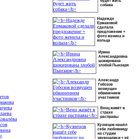
будет жить
собака
Надежде
Ермаковой
сделали
предложение +
фото жениха и
кольца
Ирина
Александровна
шокирована
злобой Пынзаря
Александр
Гобозов
возмущен
обвинением
етов
участников
макова
ичева
Венц живёт в
страхе
лаева
расправы
Ковалёва
сов
Кузнецов нашёл
себе любовницу
рвина
на студии
и
звукозаписи + её