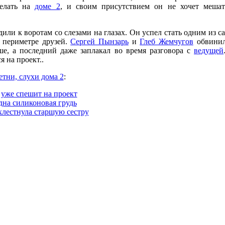
делать на
доме 2
, и своим присутствием он не хочет меша
или к воротам со слезами на глазах. Он успел стать одним из 
в периметре друзей.
Сергей Пынзарь
и
Глеб Жемчугов
обвинил
е, а последний даже заплакал во время разговора с
ведущей
 на проект..
етни, слухи дома 2
:
уже спешит на проект
дна силиконовая грудь
хлестнула старшую сестру