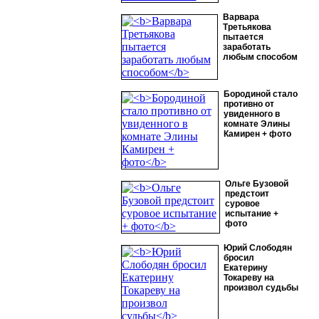
Варвара
Третьякова
пытается
заработать
любым способом
Бородиной стало
противно от
увиденного в
комнате Элины
Камирен + фото
Ольге Бузовой
предстоит
суровое
испытание +
фото
Юрий Слободян
бросил
Екатерину
Токареву на
произвол судьбы