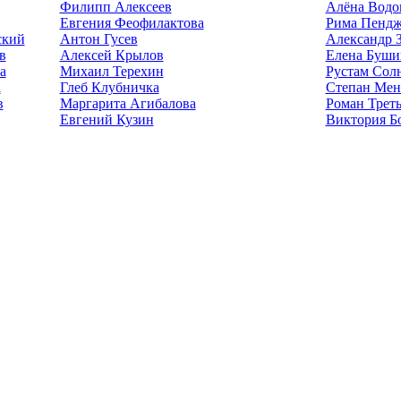
Филипп Алексеев
Алёна Водо
Евгения Феофилактова
Рима Пендж
ский
Антон Гусев
Александр 
в
Алексей Крылов
Елена Буши
а
Михаил Терехин
Рустам Сол
а
Глеб Клубничка
Степан Мен
в
Маргарита Агибалова
Роман Треть
Евгений Кузин
Виктория Б