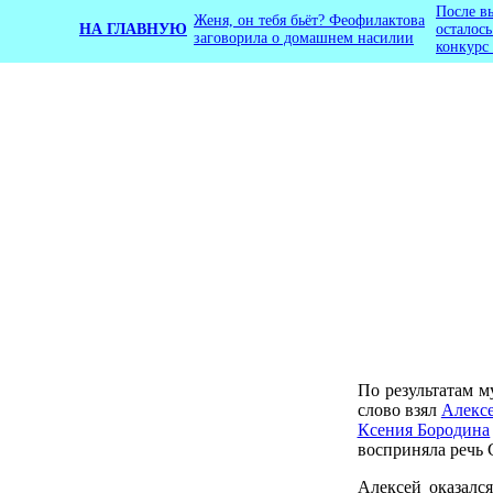
После в
Женя, он тебя бьёт? Феофилактова
НА ГЛАВНУЮ
осталос
заговорила о домашнем насилии
конкурс
По результатам м
слово взял
Алекс
Ксения Бородина
восприняла речь 
Алексей оказалс