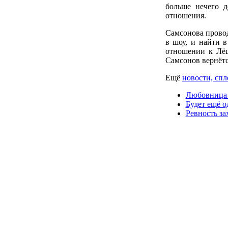
больше нечего 
отношения.
Самсонова провод
в шоу, и найти 
отношении к Лёш
Самсонов вернётся
Ещё
новости, спл
Любовница 
Будет ещё о
Ревность за