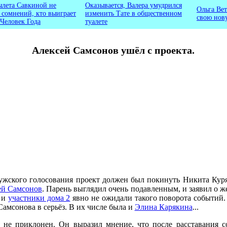
ылета Савкиной не
Оказывается, Валера умудрился
Ольга Вет
ь сомнений, кто выиграет
изменить Тате в общественном
свою нов
 Человек Года
туалете
Алексей Самсонов ушёл с проекта.
ужского голосования проект должен был покинуть Никита Куря
ей Самсонов
. Парень выглядил очень подавленным, и заявил о ж
и
участники дома 2
явно не ожидали такого поворота событий.
Самсонова в серьёз. В их числе была и
Элина Карякина
...
я не приклонен. Он выразил мнение, что после расставания с