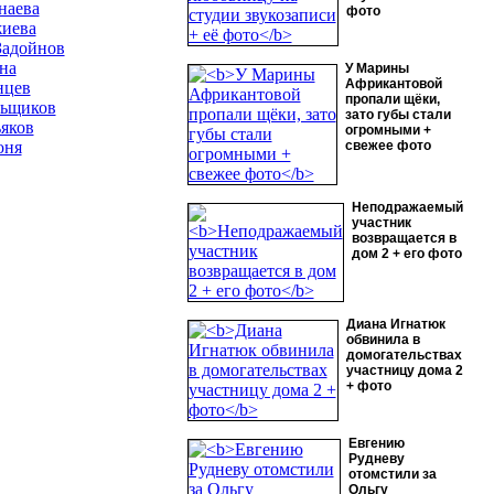
наева
фото
иева
Задойнов
на
У Марины
Африкантовой
нцев
пропали щёки,
ьщиков
зато губы стали
яков
огромными +
оня
свежее фото
Неподражаемый
участник
возвращается в
дом 2 + его фото
Диана Игнатюк
обвинила в
домогательствах
участницу дома 2
+ фото
Евгению
Рудневу
отомстили за
Ольгу