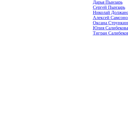
Дарья Пынзарь
Сергей Пынзарь
Николай Должан
Алексей Самсоно
Оксана Стрункин
Юлия Салибеков
Тигран Салибеко