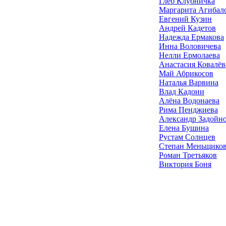
Глеб Клубничка
Маргарита Агибал
Евгений Кузин
Андрей Кадетов
Надежда Ермакова
Инна Воловичева
Нелли Ермолаева
Анастасия Ковалёв
Май Абрикосов
Наталья Варвина
Влад Кадони
Алёна Водонаева
Рима Пенджиева
Александр Задойн
Елена Бушина
Рустам Солнцев
Степан Меньщико
Роман Третьяков
Виктория Боня