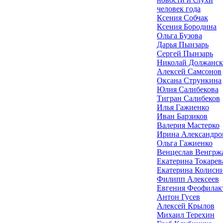
человек года
Ксения Собчак
Ксения Бородина
Ольга Бузова
Дарья Пынзарь
Сергей Пынзарь
Николай Должанс
Алексей Самсонов
Оксана Стрункина
Юлия Салибекова
Тигран Салибеков
Илья Гажиенко
Иван Барзиков
Валерия Мастерко
Ирина Александро
Ольга Гажиенко
Венцеслав Венгрж
Екатерина Токарев
Екатерина Колисн
Филипп Алексеев
Евгения Феофилак
Антон Гусев
Алексей Крылов
Михаил Терехин