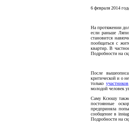
6 февраля 2014 го
На протяжении дол
если раньше Ляпи
становится навязч
пообщаться с жит
квартир. В частн
Подробности на ск
После вышеописа
критической и о не
только
участников
молодой человек 
Саму Ксюшу также
постоянные оско
предприняла попы
сообщение в insta
Подробности на ск