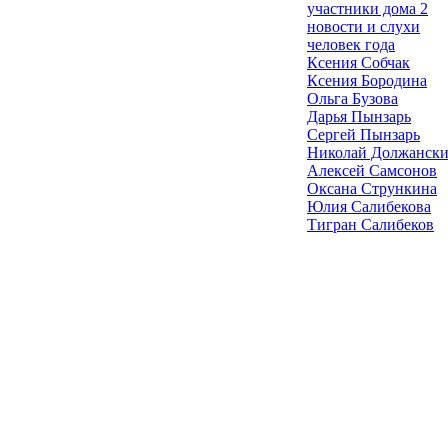
участники дома 2
новости и слухи
человек года
Ксения Собчак
Ксения Бородина
Ольга Бузова
Дарья Пынзарь
Сергей Пынзарь
Николай Должанск
Алексей Самсонов
Оксана Стрункина
Юлия Салибекова
Тигран Салибеков