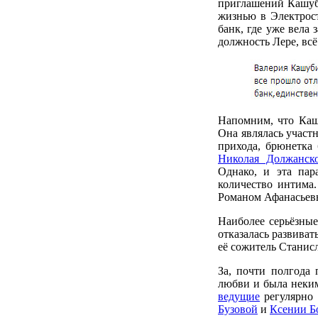
приглашений Кашуби
жизнью в Электрост
банк, где уже вела 
должность Лере, всё
Напомним, что Каш
Она являлась участн
прихода, брюнетка
Николая Должанск
Однако, и эта пар
количество интима
Романом Афанасьевы
Наиболее серьёзные
отказалась развиват
её сожитель Станисл
За, почти полгода
любви и была неки
ведущие
регулярно 
Бузовой
и
Ксении Б