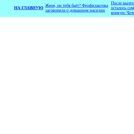
После вылет
Женя, он тебя бьёт? Феофилактова
НА ГЛАВНУЮ
осталось со
заговорила о домашнем насилии
конкурс Чел