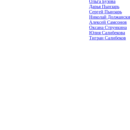
Ольга Бузова
Дарья Пынзарь
Сергей Пынзарь
Николай Должанск
Алексей Самсонов
Оксана Стрункина
Юлия Салибекова
Тигран Салибеков