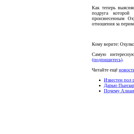
Как теперь выясня
подруга которой
произнесенным Ох
отношения за перим
Кому верите: Охулк
Самую интересну
(подпишитесь)
.
Читайте ещё
новости
Известен пол 
Дарью Пынзарь
Почему Алиана