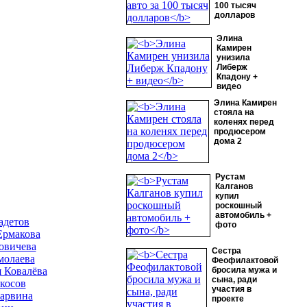
100 тысяч
долларов
Элина
Камирен
унизила
Либерж
Кпадону +
видео
Элина Камирен
стояла на
коленях перед
продюсером
дома 2
Рустам
Калганов
купил
роскошный
автомобиль +
адетов
фото
Ермакова
овичева
Сестра
молаева
Феофилактовой
 Ковалёва
бросила мужа и
сына, ради
косов
участия в
Варвина
проекте