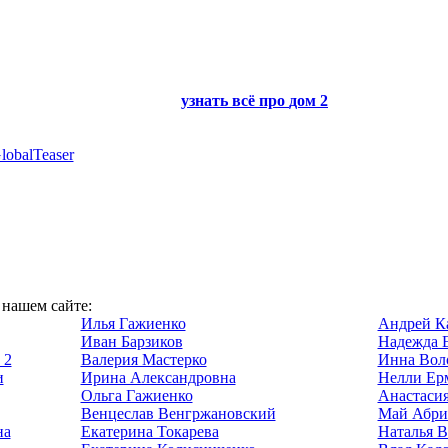
узнать всё про
дом 2
lobalTeaser
 нашем сайте:
Илья Гажиенко
Андрей К
Иван Барзиков
Надежда 
 2
Валерия Мастерко
Инна Вол
и
Ирина Александровна
Нелли Ер
Ольга Гажиенко
Анастасия
Венцеслав Венгржановский
Май Абри
на
Екатерина Токарева
Наталья 