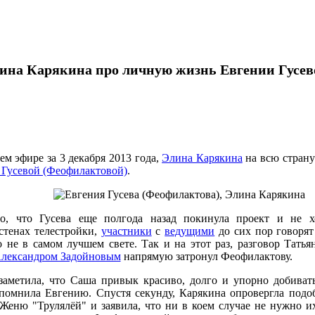
ина Карякина про личную жизнь Евгении Гусев
ем эфире за 3 декабря 2013 года,
Элина Карякина
на всю страну
 Гусевой (Феофилактовой)
.
о, что Гусева еще полгода назад покинула проект и не х
стенах телестройки,
участники
с
ведущими
до сих пор говорят
о не в самом лучшем свете. Так и на этот раз, разговор Тат
лександром Задойновым
напрямую затронул Феофилактову.
заметила, что Саша привык красиво, долго и упорно добиват
спомнила Евгению. Спустя секунду, Карякина опровергла под
Женю "Трулялёй" и заявила, что ни в коем случае не нужно и