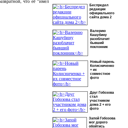
азвратной, что её "имел
Беспредел
редакции
официального
сайта дома 2
Валерию
Кашубину
разоблачит
бывший
поклонник
Новый парень
Колисниченко
+ их
совместное
фото
Друг Гобозова
стал
участником
дома 2 + его
фото
Запой Гобозова
мог дорого
обойтись