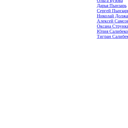
Ольга Бузова
Дарья Пынзарь
Сергей Пынзар
Николай Должа
Алексей Самсо
Оксана Струнк
Юлия Салибеко
Тигран Салибе