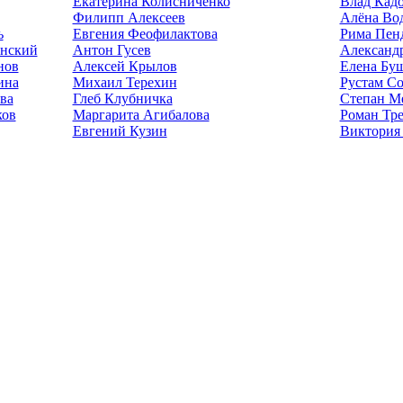
Екатерина Колисниченко
Влад Кад
Филипп Алексеев
Алёна Во
ь
Евгения Феофилактова
Рима Пен
нский
Антон Гусев
Александ
нов
Алексей Крылов
Елена Бу
ина
Михаил Терехин
Рустам С
ва
Глеб Клубничка
Степан М
ков
Маргарита Агибалова
Роман Тре
Евгений Кузин
Виктория