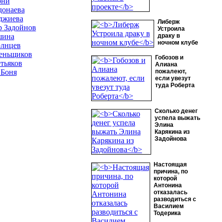
они
донаева
джиева
Либерж
р Задойнов
Устроила
шина
драку в
ночном клубе
олнцев
еньщиков
Гобозов и
тьяков
Алиана
 Боня
пожалеют,
если увезут
туда Роберта
Сколько денег
успела выжать
Элина
Карякина из
Задойнова
Настоящая
причина, по
которой
Антонина
отказалась
разводиться с
Василием
Тодерика