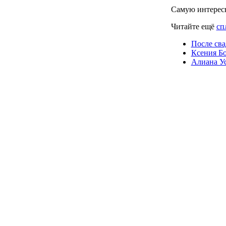
Самую интерес
Читайте ещё
сп
После сва
Ксения Бо
Алиана Ус