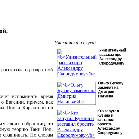
ой.
Участники и слухи:
Унизительный
рассказ про
Александру
Скородумову
 рассказала о развратной
Ольгу Бузову
заменят на
Дмитрия
очет вспоминать время
Нагиева
 о Евгении, причем, как
ьяны Поп и Карякиной об
Кто запугал
Кузина и
заставил
ься своих избранниц, то
бросить
Александру
обную теорию Тани Поп.
Скородумову
х сравнивать. По словам