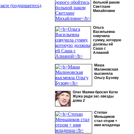
больной раком
такте (подпишитесь)
.
Светлане
Михайловне
Ольга
Васильевна
озвучила
сумму, которую
должны ей
Саша с
Алианой
Маша
Малиновская
высмеяла
Ольгу Бузову
Олег Маями бросил Катю
Жужа ради экс-звезды
дома 2
Степан
Меньщиков
стал отцом +
имя младенца