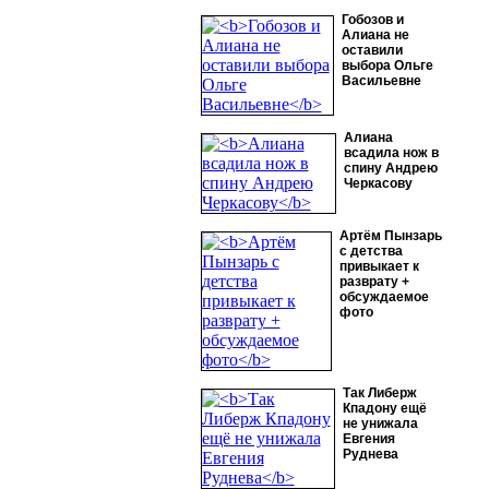
Гобозов и
Алиана не
оставили
выбора Ольге
Васильевне
Алиана
всадила нож в
спину Андрею
Черкасову
Артём Пынзарь
с детства
привыкает к
разврату +
обсуждаемое
фото
Так Либерж
Кпадону ещё
не унижала
Евгения
Руднева