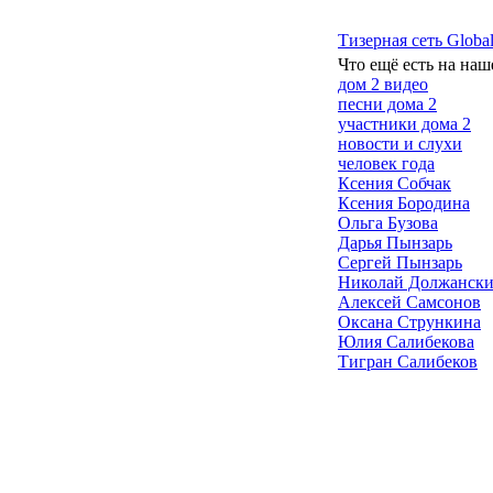
Тизерная сеть Global
Что ещё есть на наш
дом 2 видео
песни дома 2
участники дома 2
новости и слухи
человек года
Ксения Собчак
Ксения Бородина
Ольга Бузова
Дарья Пынзарь
Сергей Пынзарь
Николай Должанск
Алексей Самсонов
Оксана Стрункина
Юлия Салибекова
Тигран Салибеков