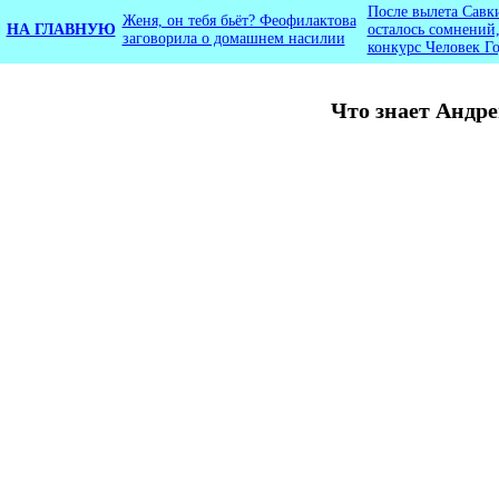
После вылета Савк
Женя, он тебя бьёт? Феофилактова
НА ГЛАВНУЮ
осталось сомнений,
заговорила о домашнем насилии
конкурс Человек Г
Что знает Андр