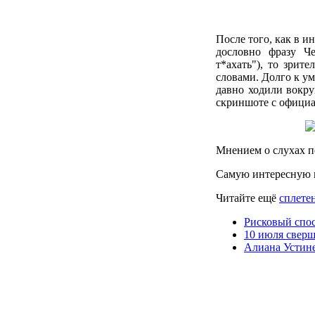
После того, как в и
дословно фразу Ч
т*ахать"), то зрит
словами. Долго к у
давно ходили вокру
скриншоте с официа
Мнением о слухах п
Самую интересную 
Читайте ещё
сплетен
Рисковый спос
10 июля свер
Алиана Устине