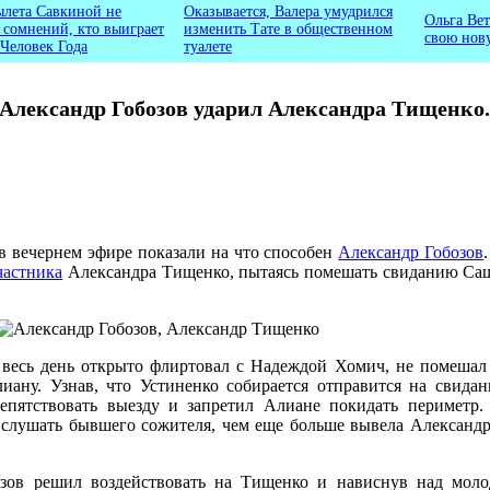
ылета Савкиной не
Оказывается, Валера умудрился
Ольга Вет
ь сомнений, кто выиграет
изменить Тате в общественном
свою нов
 Человек Года
туалете
Александр Гобозов ударил Александра Тищенко.
 в вечернем эфире показали на что способен
Александр Гобозов
частника
Александра Тищенко, пытаясь помешать свиданию Са
в весь день открыто флиртовал с Надеждой Хомич, не помешал
иану. Узнав, что Устиненко собирается отправится на свидан
пятствовать выезду и запретил Алиане покидать периметр.
ь слушать бывшего сожителя, чем еще больше вывела Александр
зов решил воздействовать на Тищенко и нависнув над мол