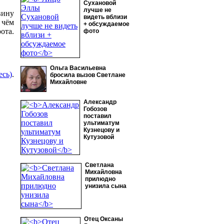
Сухановой
лучше не
вину
видеть вблизи
 чём
+ обсуждаемое
ота.
фото
Ольга Васильевна
есь)
.
бросила вызов Светлане
Михайловне
Александр
Гобозов
поставил
ультиматум
Кузнецову и
Кутузовой
Светлана
Михайловна
прилюдно
унизила сына
Отец Оксаны