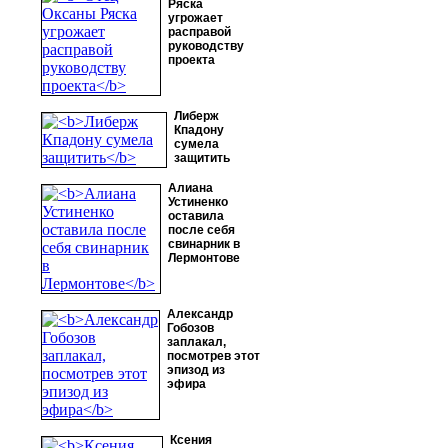
Ряска
угрожает
расправой
руководству
проекта
Либерж
Кпадону
сумела
защитить
Алиана
Устиненко
оставила
после себя
свинарник в
Лермонтове
Александр
Гобозов
заплакал,
посмотрев этот
эпизод из
эфира
Ксения