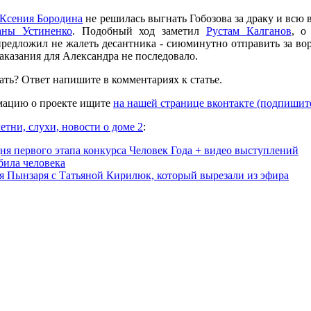
Ксения Бородина
не решилась выгнать Гобозова за драку и всю 
аны Устиненко
. Подобный ход заметил
Рустам Калганов
, о
редложил не жалеть десантника - сиюминутно отправить за вор
наказания для Александра не последовало.
ть? Ответ напишите в комментариях к статье.
ацию о проекте ищите
на нашей странице вконтакте (подпишит
етни, слухи, новости о доме 2
:
дня первого этапа конкурса Человек Года + видео выступлений
била человека
я Пынзаря с Татьяной Кирилюк, который вырезали из эфира