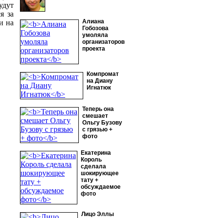
удут
я за
Алиана
и на
Гобозова
умоляла
организаторов
проекта
Компромат
на Диану
Игнатюк
Теперь она
смешает
Ольгу Бузову
с грязью +
фото
Екатерина
Король
сделала
шокирующее
тату +
обсуждаемое
фото
Лицо Эллы