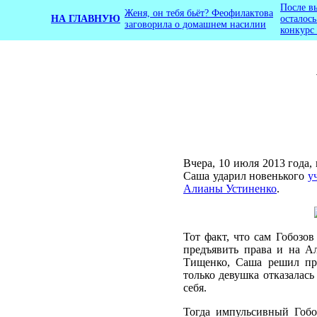
После в
Женя, он тебя бьёт? Феофилактова
НА ГЛАВНУЮ
осталос
заговорила о домашнем насилии
конкурс
Вчера, 10 июля 2013 года,
Саша ударил новенького
у
Алианы Устиненко
.
Тот факт, что сам Гобозо
предъявить права и на Ал
Тищенко, Саша решил пре
только девушка отказалас
себя.
Тогда импульсивный Гобо