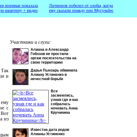
ер впервые показала
Литвинов побелел от злобы, когда
ую квартиру + видео
ему сказали правду про Мусульбес
Участники и слухи:
Алиана и Александр
Гобозов не простили
оргам посягательства на
свою территорию
. Так
Дарья Пынзарь обвинила
Алиану Устиненко в
ши и
нечестной борьбе
Все
засмеялись,
узнав где и как
 ему
собралась
ие с
ночевать Анна
Кручинина
 Вот
а из
Известна дата родов
Алианы Устиненко
одым