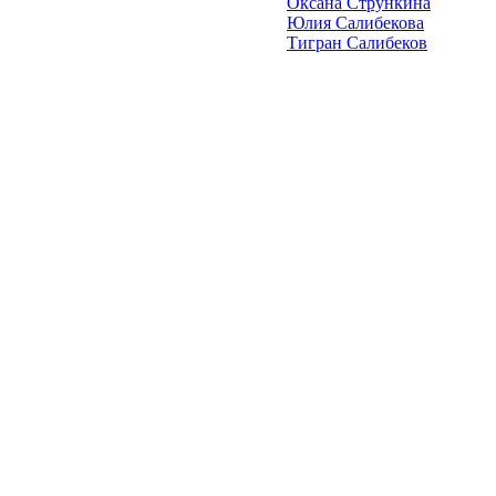
Оксана Стрункина
Юлия Салибекова
Тигран Салибеков