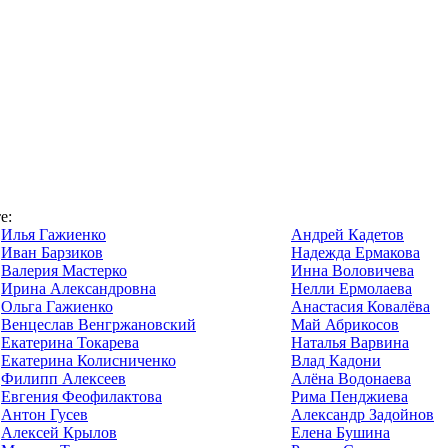
е:
Илья Гажиенко
Андрей Кадетов
Иван Барзиков
Надежда Ермакова
Валерия Мастерко
Инна Воловичева
Ирина Александровна
Нелли Ермолаева
Ольга Гажиенко
Анастасия Ковалёва
Венцеслав Венгржановский
Май Абрикосов
Екатерина Токарева
Наталья Варвина
Екатерина Колисниченко
Влад Кадони
Филипп Алексеев
Алёна Водонаева
Евгения Феофилактова
Рима Пенджиева
Антон Гусев
Александр Задойнов
Алексей Крылов
Елена Бушина