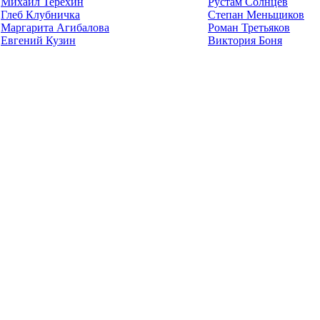
Михаил Терехин
Рустам Солнцев
Глеб Клубничка
Степан Меньщиков
Маргарита Агибалова
Роман Третьяков
Евгений Кузин
Виктория Боня