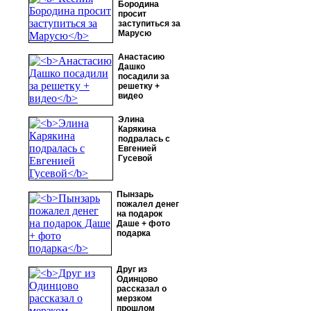
Бородина
просит
заступиться за
Марусю
Анастасию
Дашко
посадили за
решетку +
видео
Элина
Карякина
подралась с
Евгенией
Гусевой
Пынзарь
пожалел денег
на подарок
Даше + фото
подарка
Друг из
Одинцово
рассказал о
мерзком
прошлом