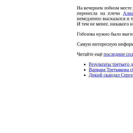
На вечернем лобном месте
перенесла на плечи
Али
немедленно высказался и п
И тем не менее, никакого 
Гобозова нужно было выгна
Самую интересную информ
Читайте ещё
последние спл
Результаты третьего 
Варвара Третьякова с
Дикий скандал Серге