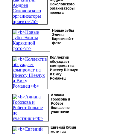
Андрея
Соколовского
организаторы
проекта
Новые зубы
Элины
Карякиной +
фото
Коллектив
обсуждает
компромат на
Инессу Шевчук
и Вику
Романец
Алиана
Гобозова и
Роберт
больше не
участники
Евгений Кузин
мстит за