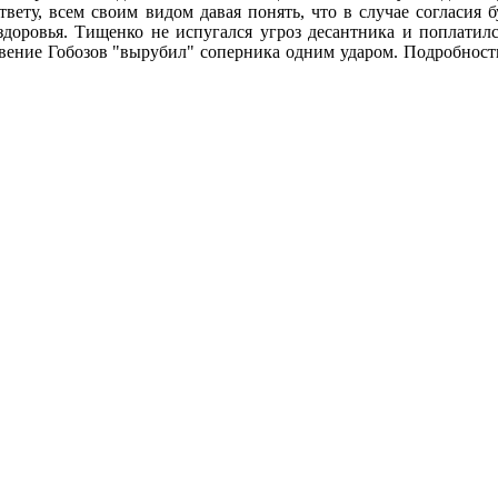
твету, всем своим видом давая понять, что в случае согласия б
здоровья. Тищенко не испугался угроз десантника и поплатилс
овение Гобозов "вырубил" соперника одним ударом. Подробност