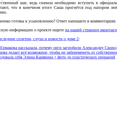
тственный шаг, ведь сначала необходимо вступить в официал
тают, что в конечном итоге Саша прогнётся под напором люб
нко.
иненко готовы к усыновлению? Ответ напишите в комментариях к
сную информацию о проекте ищите
на нашей странице вконтакт
оследние сплетни, слухи и новости о доме 2
:
Ермакова рассказала, почему орги загнобили Александру Скоро
зова делает всё возможное, чтобы не забеременеть от собственн
одовала себя Элина Карякина + фото до пластических операций