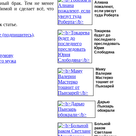
Алиана
ьный брак. Тем не менее
пожалеют,
имой и сделает всё, что
если увезут
туда Роберта
 статье.
Токарева
е (подпишитесь)
.
будет до
последнего
преследовать
Юрия
Слободяна
думову
ого мужа
Маму
Валерии
Мастерко
тошнит от
Пынзарей
Дарью
Пынзарь
обокрали
Больной
раком
Светлане