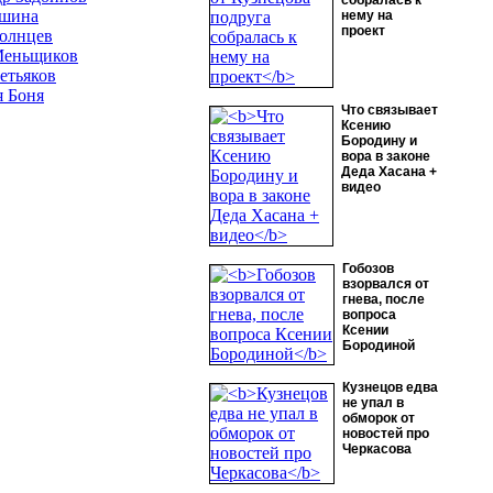
собралась к
ушина
нему на
проект
олнцев
Меньщиков
етьяков
 Боня
Что связывает
Ксению
Бородину и
вора в законе
Деда Хасана +
видео
Гобозов
взорвался от
гнева, после
вопроса
Ксении
Бородиной
Кузнецов едва
не упал в
обморок от
новостей про
Черкасова