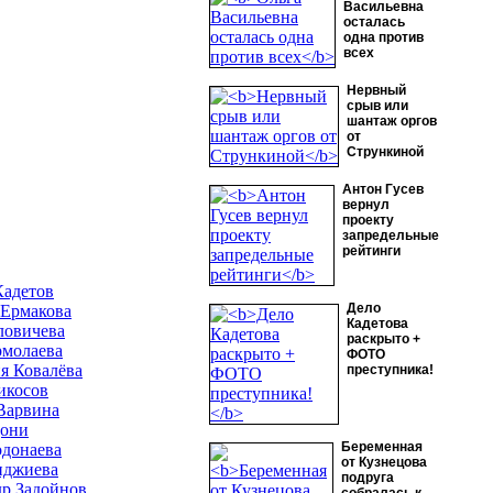
Васильевна
осталась
одна против
всех
Нервный
срыв или
шантаж оргов
от
Стрункиной
Антон Гусев
вернул
проекту
запредельные
рейтинги
Кадетов
Дело
 Ермакова
Кадетова
ловичева
раскрыто +
рмолаева
ФОТО
я Ковалёва
преступника!
икосов
Варвина
дони
Беременная
донаева
от Кузнецова
нджиева
подруга
р Задойнов