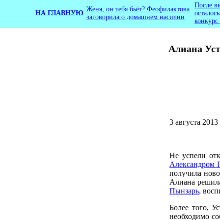
После в
Женя, он тебя бьёт? Феофилактова
НА ГЛАВНУЮ
осталос
заговорила о домашнем насилии
конкурс
Алиана Уст
3 августа 2013
Не успели отк
Александром 
получила ново
Алиана решила
Пынзарь
, вос
Более того, У
необходимо со