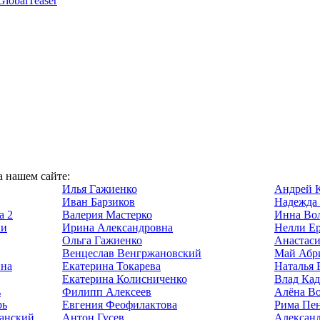
GlobalTeaser
а нашем сайте:
Илья Гажиенко
Андрей 
Иван Барзиков
Надежда
а 2
Валерия Мастерко
Инна Во
хи
Ирина Александровна
Нелли Е
Ольга Гажиенко
Анастаси
Венцеслав Венгржановский
Май Абр
ина
Екатерина Токарева
Наталья 
Екатерина Колисниченко
Влад Ка
ь
Филипп Алексеев
Алёна Во
рь
Евгения Феофилактова
Рима Пе
анский
Антон Гусев
Александ