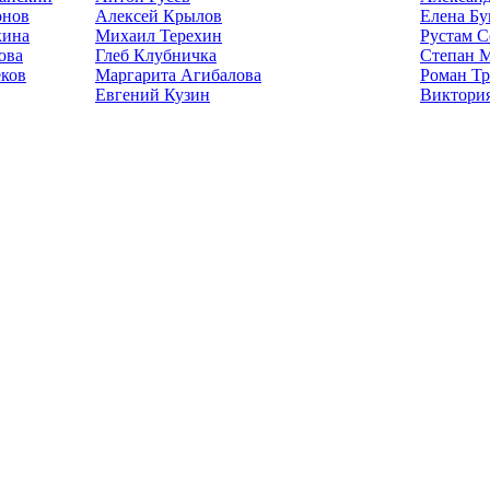
онов
Алексей Крылов
Елена Б
кина
Михаил Терехин
Рустам С
ова
Глеб Клубничка
Степан 
еков
Маргарита Агибалова
Роман Тр
Евгений Кузин
Виктория