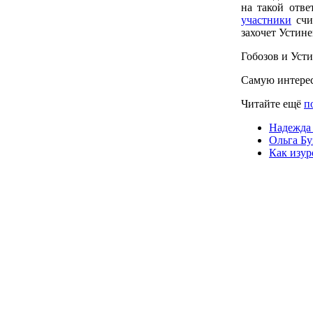
на такой отве
участники
счи
захочет Устине
Гобозов и Уст
Самую интере
Читайте ещё
п
Надежда 
Ольга Бу
Как изур