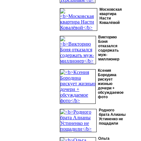
Московская
квартира
Насти
Ковалёвой
Викторию
Боня
отказался
содержать
муж-
миллионер
Ксения
Бородина
рискует
жизнью
дочери +
обсуждаемое
фото
Родного
брата Алианы
Устиненко не
пощадили
Ольга