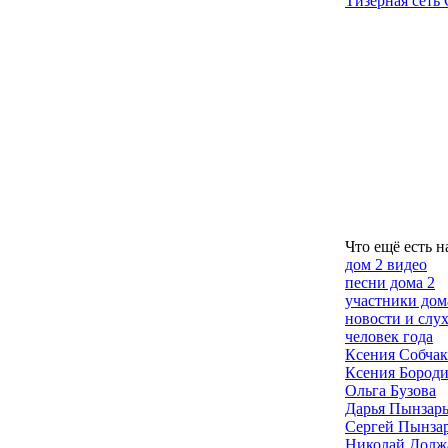
Тизерная сеть 
Что ещё есть н
дом 2 видео
песни дома 2
участники дом
новости и слу
человек года
Ксения Собчак
Ксения Бород
Ольга Бузова
Дарья Пынзар
Сергей Пынза
Николай Долж