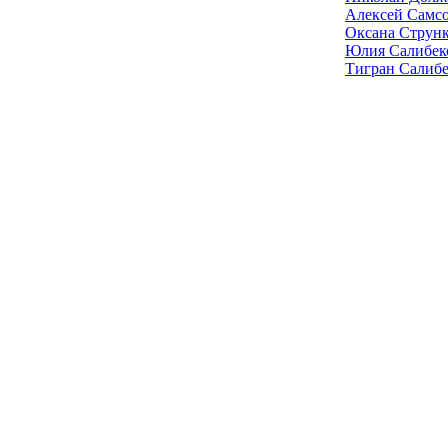
Алексей Самс
Оксана Струн
Юлия Салибек
Тигран Салиб