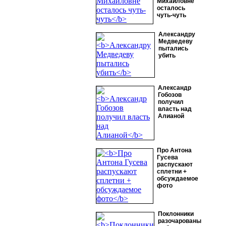
Михайловне
осталось
чуть-чуть
Александру
Медведеву
пытались
убить
Александр
Гобозов
получил
власть над
Алианой
Про Антона
Гусева
распускают
сплетни +
обсуждаемое
фото
Поклонники
разочарованы