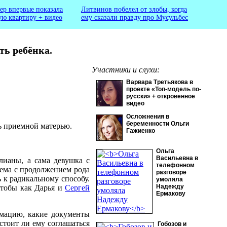
ер впервые показала
Литвинов побелел от злобы, когда
ую квартиру + видео
ему сказали правду про Мусульбес
ть ребёнка.
Участники и слухи:
Варвара Третьякова в
проекте «Топ-модель по-
русски» + откровенное
видео
Осложнения в
беременности Ольги
ь приемной матерью.
Гажиенко
Ольга
Васильевна в
лианы, а сама девушка с
телефонном
тема с продолжением рода
разговоре
 к радикальному способу.
умоляла
Надежду
чтобы как Дарья и
Сергей
Ермакову
ормацию, какие документы
стоит ли ему соглашаться
Гобозов и