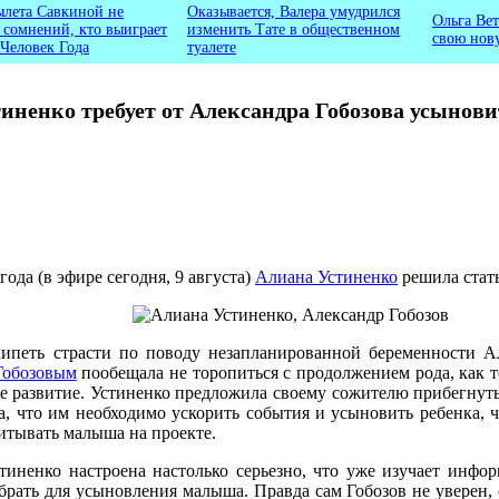
ылета Савкиной не
Оказывается, Валера умудрился
Ольга Вет
ь сомнений, кто выиграет
изменить Тате в общественном
свою нов
 Человек Года
туалете
иненко требует от Александра Гобозова усынови
 года (в эфире сегодня, 9 августа)
Алиана Устиненко
решила стат
ипеть страсти по поводу незапланированной беременности А
Гобозовым
пообещала не торопиться с продолжением рода, как 
е развитие. Устиненко предложила своему сожителю прибегнуть
, что им необходимо ускорить события и усыновить ребенка, 
питывать малыша на проекте.
стиненко настроена настолько серьезно, что уже изучает инф
брать для усыновления малыша. Правда сам Гобозов не уверен, 