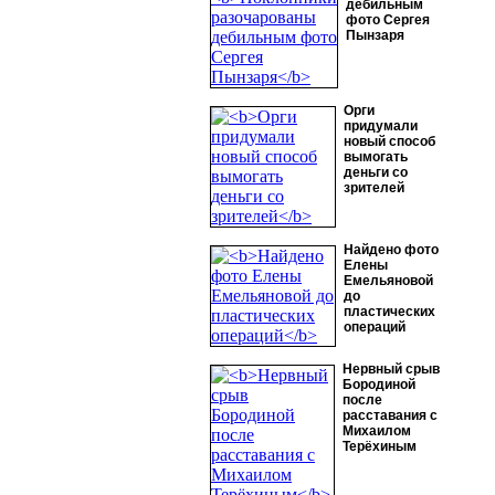
дебильным
фото Сергея
Пынзаря
Орги
придумали
новый способ
вымогать
деньги со
зрителей
Найдено фото
Елены
Емельяновой
до
пластических
операций
Нервный срыв
Бородиной
после
расставания с
Михаилом
Терёхиным