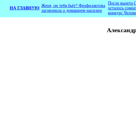
После вылета 
Женя, он тебя бьёт? Феофилактова
НА ГЛАВНУЮ
осталось сомне
заговорила о домашнем насилии
конкурс Челов
Александр