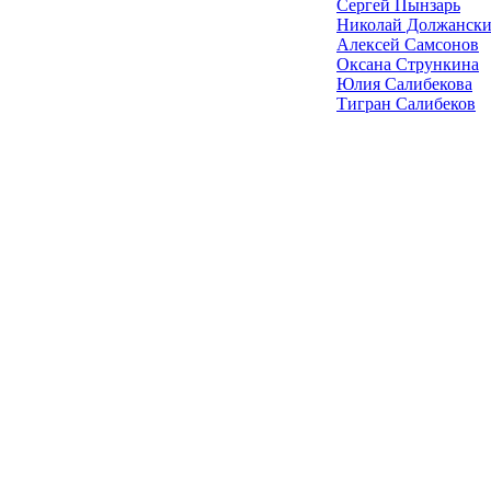
Сергей Пынзарь
Николай Должанск
Алексей Самсонов
Оксана Стрункина
Юлия Салибекова
Тигран Салибеков