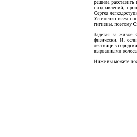
решила расставить в
поздравлений, про
Сергея легкодоступн
Устиненко всем нап
гигиены, поэтому С
Задетая за живое
физически. И, если
лестнице в городск
вырванными волосам
Ниже вы можете пос