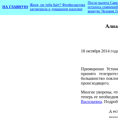
После вылета Савк
Женя, он тебя бьёт? Феофилактова
НА ГЛАВНУЮ
осталось сомнений
заговорила о домашнем насилии
конкурс Человек Г
Алиа
18 октября 2014 го
Примирение Усти
принято телезрит
большинство покло
происходящего.
Многие уверены, чт
теперь ее необходи
Васильевна
. Подроб