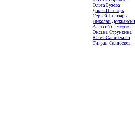
Ольга Бузова
Дарья Пынзарь
Сергей Пынзарь
Николай Должанск
Алексей Самсонов
Оксана Стрункина
Юлия Салибекова
Тигран Салибеков