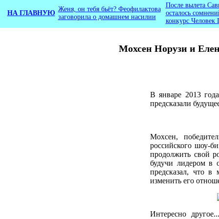
После вылета Сав
Женя, он тебя бьёт? Феофилактова
НА ГЛАВНУЮ
осталось сомнени
заговорила о домашнем насилии
конкурс Человек 
Мохсен Норузи и Еле
В январе 2013 год
предсказали будуще
Мохсен, победите
российского шоу-би
продолжить свой ро
будучи лидером в 
предсказал, что в 
изменить его отнош
Интересно другое.