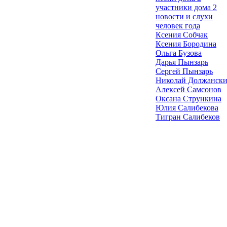
участники дома 2
новости и слухи
человек года
Ксения Собчак
Ксения Бородина
Ольга Бузова
Дарья Пынзарь
Сергей Пынзарь
Николай Должанск
Алексей Самсонов
Оксана Стрункина
Юлия Салибекова
Тигран Салибеков