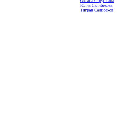
Оксана Стрункина
Юлия Салибекова
Тигран Салибеков