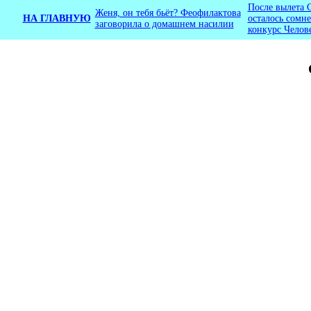
После вылета 
Женя, он тебя бьёт? Феофилактова
НА ГЛАВНУЮ
осталось сомне
заговорила о домашнем насилии
конкурс Челов