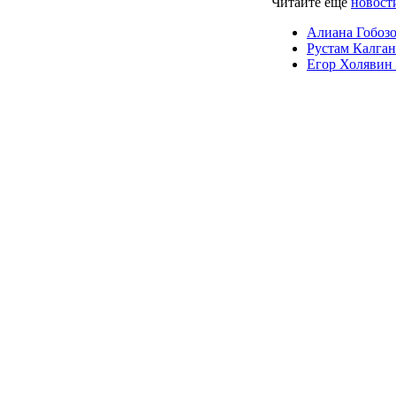
Читайте ещё
новости
Алиана Гобозо
Рустам Калган
Егор Холявин 