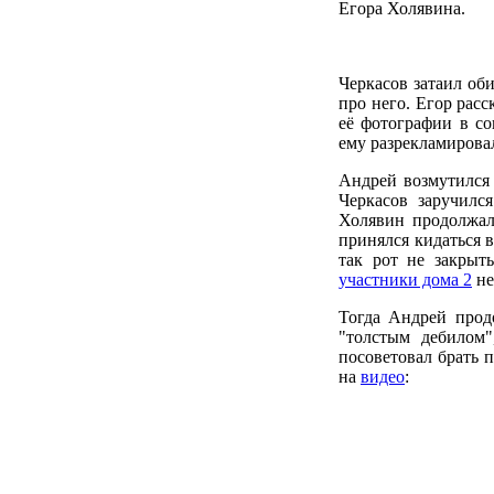
Егора Холявина.
Черкасов затаил об
про него. Егор рас
её фотографии в со
ему разрекламиров
Андрей возмутился 
Черкасов заручилс
Холявин продолжал 
принялся кидаться 
так рот не закрыт
участники дома 2
не
Тогда Андрей прод
"толстым дебилом"
посоветовал брать п
на
видео
: