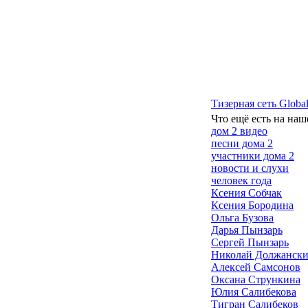
Тизерная сеть Global
Что ещё есть на наш
дом 2 видео
песни дома 2
участники дома 2
новости и слухи
человек года
Ксения Собчак
Ксения Бородина
Ольга Бузова
Дарья Пынзарь
Сергей Пынзарь
Николай Должанск
Алексей Самсонов
Оксана Стрункина
Юлия Салибекова
Тигран Салибеков