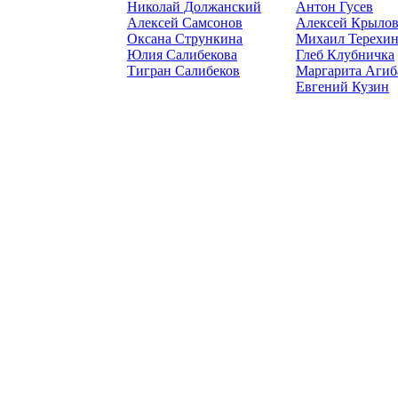
Николай Должанский
Антон Гусев
Алексей Самсонов
Алексей Крыло
Оксана Стрункина
Михаил Терехи
Юлия Салибекова
Глеб Клубничка
Тигран Салибеков
Маргарита Агиб
Евгений Кузин