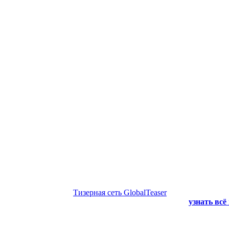
Тизерная сеть GlobalTeaser
узнать всё