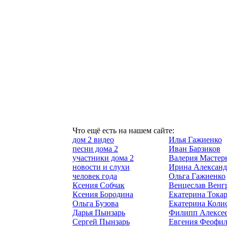
Что ещё есть на нашем сайте:
дом 2 видео
Илья Гажиенко
песни дома 2
Иван Барзиков
участники дома 2
Валерия Мастер
новости и слухи
Ирина Александ
человек года
Ольга Гажиенко
Ксения Собчак
Венцеслав Венг
Ксения Бородина
Екатерина Токар
Ольга Бузова
Екатерина Коли
Дарья Пынзарь
Филипп Алексе
Сергей Пынзарь
Евгения Феофил