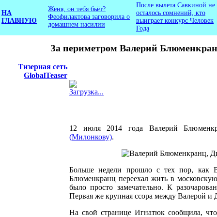
После вылета Савкиной не
Женя, он тебя бьёт?
НА
осталось сомнений, кто
Феофилактова заговорила о
ГЛАВНУЮ
выиграет конкурс Человек
домашнем насилии
Года
За периметром Валерий Блюменкранц
Тизерная сеть
GlobalTeaser
Загрузка...
12 июля 2014 года Валерий Блюменк
(Милонкову)
.
Больше недели прошло с тех пор, как В
Блюменкранц переехал жить в московскую
было просто замечательно. К разочарова
Первая же крупная ссора между Валерой и 
На свой странице Игнатюк сообщила, что