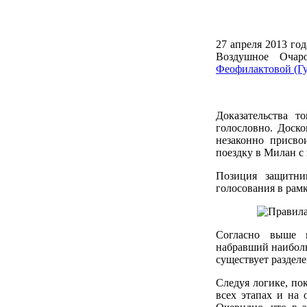
27 апреля 2013 го
Воздушное Очар
Феофилактовой (Гу
Доказательства т
голословно. Доск
незаконно присво
поездку в Милан с
Позиция защитни
голосования в рамк
Cогласно выше п
набравший наибольш
существует разделе
Следуя логике, п
всех этапах и на 