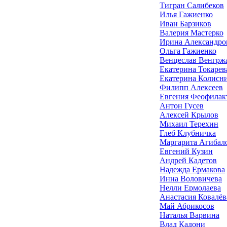
Тигран Салибеков
Илья Гажиенко
Иван Барзиков
Валерия Мастерко
Ирина Александро
Ольга Гажиенко
Венцеслав Венгрж
Екатерина Токарев
Екатерина Колисн
Филипп Алексеев
Евгения Феофилак
Антон Гусев
Алексей Крылов
Михаил Терехин
Глеб Клубничка
Маргарита Агибал
Евгений Кузин
Андрей Кадетов
Надежда Ермакова
Инна Воловичева
Нелли Ермолаева
Анастасия Ковалёв
Май Абрикосов
Наталья Варвина
Влад Кадони