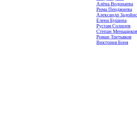
Алёна Водонаева
Рима Пенджиева
Александр Задойн
Елена Бушина
Рустам Солнцев
Степан Меньщико
Роман Третьяков
Виктория Боня