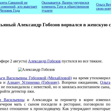
ылета Савкиной не
Оказывается, Валера умудрился
Ольга Вет
ь сомнений, кто выиграет
изменить Тате в общественном
свою нов
 Человек Года
туалете
ьяный Александр Гобозов ворвался в женскую 
эфире 2 августа)
Александр Гобозов
пустился во все тяжкие.
ьги Васильевны Гобозовой (Михайловой)
на время утихомирил
ра и
Алиану Устиненко (Гобозову)
. Вопреки ожиданиям,
Ольга
 не поскандалила с невесткой, но и занялась воспитанием сына,
пройти детектор лжи.
и Васильевны
и Александра за периметр в корне изменил
ечером мать с сыном посидели в ресторане, поговорили по
енил отношение к происходящему. Как утверждают некоторые