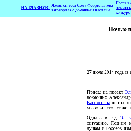
После в
Женя, он тебя бьёт? Феофилактова
НА ГЛАВНУЮ
осталос
заговорила о домашнем насилии
конкурс
Ночью п
27 июля 2014 года (в 
Приезд на проект
Ол
воюющих Александ
Васильевна
не только
уговорив его все же 
Однако выезд
Ольг
ситуацию. Позним в
душам и Гобозов изм