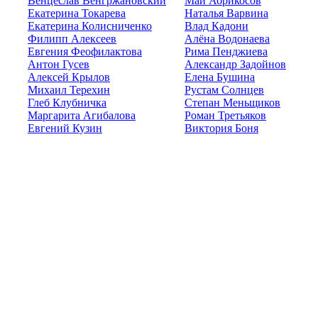
Венцеслав Венгржановский
Май Абрикосов
Екатерина Токарева
Наталья Варвина
Екатерина Колисниченко
Влад Кадони
Филипп Алексеев
Алёна Водонаева
Евгения Феофилактова
Рима Пенджиева
Антон Гусев
Александр Задойнов
Алексей Крылов
Елена Бушина
Михаил Терехин
Рустам Солнцев
Глеб Клубничка
Степан Меньщиков
Маргарита Агибалова
Роман Третьяков
Евгений Кузин
Виктория Боня