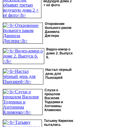
ведущую дома 2
+ её фото
Откровение
больного раком
Даниила
Диглера
Видео-юмор о
доме 2. Выпуск
6.
Настал чёрный
день для
Пынзарей
Слухи о
прошлом
Василия
Тодерики и
Антонины
Клименко
Татьяну Кирилюк
пытались