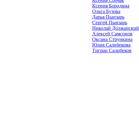
Ксения Собчак
Ксения Бородина
Ольга Бузова
Дарья Пынзарь
Сергей Пынзарь
Николай Должанский
Алексей Самсонов
Оксана Стрункина
Юлия Салибекова
Тигран Салибеков