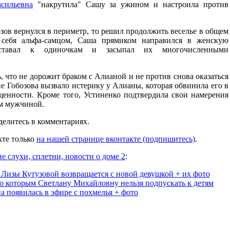
сильевна
"накрутила" Сашу за ужином и настроила против
зов вернулся в периметр, то решил продолжить веселье в общем
 себя альфа-самцом, Саша прямиком направился в женскую
иставал к одиночкам и засыпал их многочисленными
, что не дорожит браком с Алианой и не против снова оказаться
е Гобозова вызвало истерику у Алианы, которая обвинила его в
щенности. Кроме того, Устиненко подтвердила свои намерения
ым мужчиной.
делитесь в комментариях.
те только
на нашей странице вконтакте (подпишитесь)
.
е слухи, сплетни, новости о доме 2
:
Лизы Кутузовой возвращается с новой девушкой + их фото
о которым Светлану Михайловну нельзя подпускать к детям
а появилась в эфире с похмелья + фото