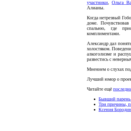
участники
,
Ольга Ва
Алианы.
Когда нетрезвый Гобо
доме. Почувствовав
спальню, где пр
комплиментами.
Александр дал понять
холостяком. Поведени
алкоголизме и распу
развестись с неверн
Мнением о слухах по
Лучший юмор о проек
Читайте ещё
последни
Бывший парень 
Три причины, п
Ксения Бородин