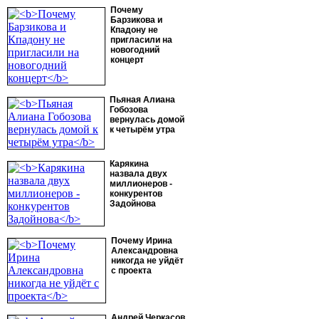
Почему
Барзикова и
Кпадону не
пригласили на
новогодний
концерт
Пьяная Алиана
Гобозова
вернулась домой
к четырём утра
Карякина
назвала двух
миллионеров -
конкурентов
Задойнова
Почему Ирина
Александровна
никогда не уйдёт
с проекта
Андрей Черкасов