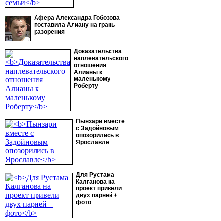
Афера Александра Гобозова
поставила Алиану на грань
разорения
Доказательства
наплевательского
отношения
Алианы к
маленькому
Роберту
Пынзари вместе
с Задойновым
опозорились в
Ярославле
Для Рустама
Калганова на
проект привели
двух парней +
фото