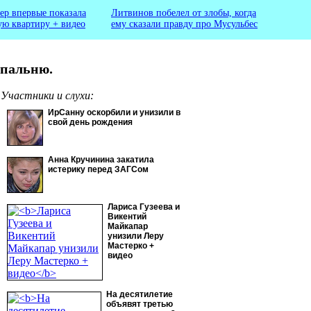
ер впервые показала
Литвинов побелел от злобы, когда
ую квартиру + видео
ему сказали правду про Мусульбес
спальню.
Участники и слухи:
ИрСанну оскорбили и унизили в
свой день рождения
Анна Кручинина закатила
истерику перед ЗАГСом
Лариса Гузеева и
Викентий
Майкапар
унизили Леру
Мастерко +
видео
На десятилетие
объявят третью