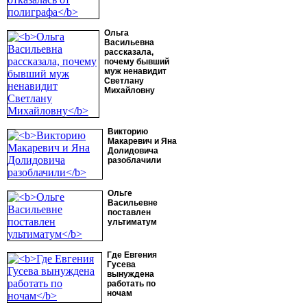
Ольга
Васильевна
рассказала,
почему бывший
муж ненавидит
Светлану
Михайловну
Викторию
Макаревич и Яна
Долидовича
разоблачили
Ольге
Васильевне
поставлен
ультиматум
Где Евгения
Гусева
вынуждена
работать по
ночам