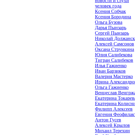
новости и слухи
человек года
Ксения Собчак
Ксения Бородина
Ольга Бузова
Дарья Пынзарь
Сергей Пынзарь
Николай Должанс
Алексей Самсонов
Оксана Стрункина
Юлия Салибекова
Тигран Салибеков
Илья Гажиенко
Иван Барзиков
Валерия Мастерко
Ирина Александро
Ольга Гажиенко
Венцеслав Венгрж
Екатерина Токарев
Екатерина Колисн
Филипп Алексеев
Евгения Феофилак
Антон Гусев
Алексей Крылов
Михаил Терехин