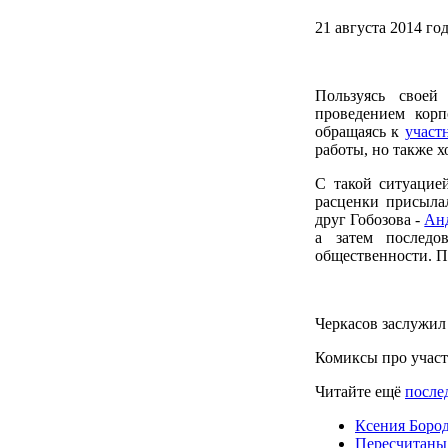
21 августа 2014 го
Пользуясь своей
проведением кор
обращаясь к
участ
работы, но также х
С такой ситуацие
расценки присыла
друг Гобозова -
Ан
а затем последо
общественности. П
Черкасов заслужил
Комиксы про учас
Читайте ещё
после
Ксения Бород
Пересчитаны 