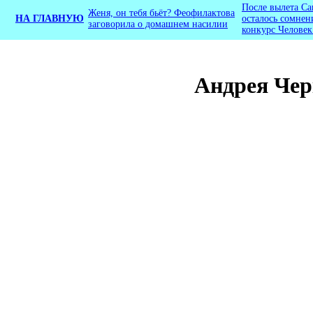
После вылета Са
Женя, он тебя бьёт? Феофилактова
НА ГЛАВНУЮ
осталось сомнен
заговорила о домашнем насилии
конкурс Человек
Андрея Чер