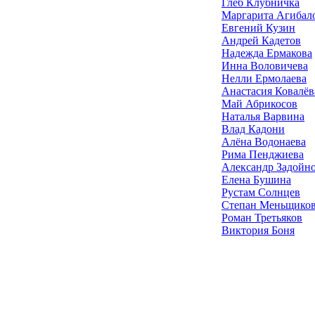
Глеб Клубничка
Маргарита Агибал
Евгений Кузин
Андрей Кадетов
Надежда Ермакова
Инна Воловичева
Нелли Ермолаева
Анастасия Ковалёв
Май Абрикосов
Наталья Варвина
Влад Кадони
Алёна Водонаева
Рима Пенджиева
Александр Задойн
Елена Бушина
Рустам Солнцев
Степан Меньщико
Роман Третьяков
Виктория Боня